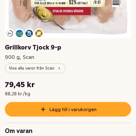
Grillkorv Tjock 9-p
900 g, Scan
Visa alla varor från Scan
Styckpris: 88,28 kr /kg
79,45 kr
Nuvarande pris är: 79,45 kr
88,28 kr /kg
Lägg till i varukorgen
Om varan