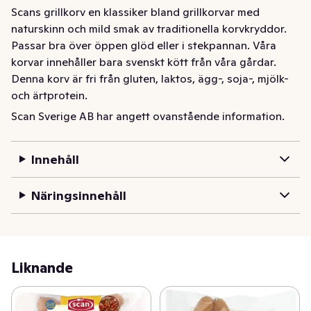
Scans grillkorv en klassiker bland grillkorvar med 
naturskinn och mild smak av traditionella korvkryddor. 
Passar bra över öppen glöd eller i stekpannan. Våra 
korvar innehåller bara svenskt kött från våra gårdar. 
Denna korv är fri från gluten, laktos, ägg-, soja-, mjölk- 
och ärtprotein.
Scan Sverige AB har angett ovanstående information.
En klassiker bland grillkorvar med naturskinn och mild 
smak av traditionella korvkryddor. Passar bra över 
öppen glöd eller i stekpannan. 

Innehåll
Våra korvar innehåller bara svenskt kött från våra 
gårdar.

Näringsinnehåll
Denna korv är fri från gluten, laktos, ägg-, soja-, mjölk- 
och ärtprotein
Liknande