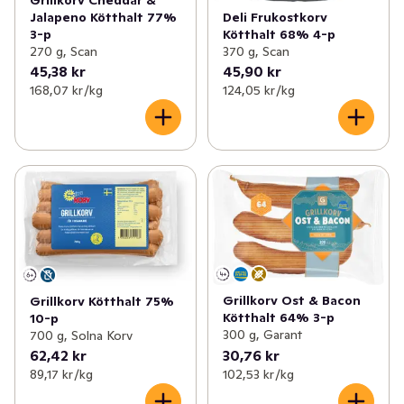
Jalapeno Kötthalt 77%
Deli Frukostkorv
3-p
Kötthalt 68% 4-p
270 g, Scan
370 g, Scan
45,38 kr
45,90 kr
168,07 kr /kg
124,05 kr /kg
Grillkorv Ost & Bacon
Grillkorv Kötthalt 75%
Kötthalt 64% 3-p
10-p
300 g, Garant
700 g, Solna Korv
62,42 kr
30,76 kr
89,17 kr /kg
102,53 kr /kg