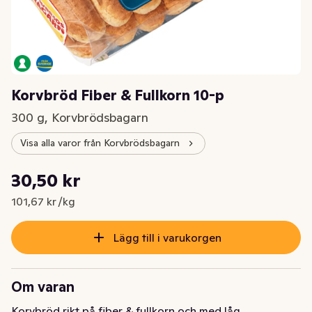
Korvbröd Fiber & Fullkorn 10-p
300 g, Korvbrödsbagarn
Visa alla varor från Korvbrödsbagarn
Styckpris: 101,67 kr /kg
30,50 kr
Nuvarande pris är: 30,50 kr
101,67 kr /kg
Lägg till i varukorgen
Om varan
Korvbröd rikt på fiber & fullkorn och med låg 