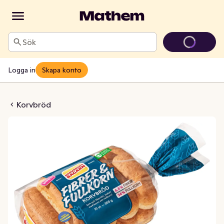
Sök
Logga in
Skapa konto
ber & Fullkorn 10-p
Korvbröd