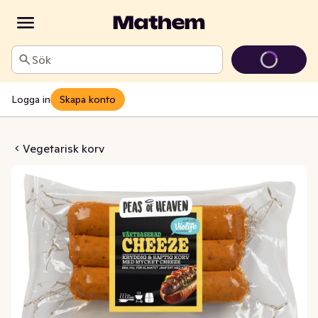
Sök
Logga in
Skapa konto
korv Cheeze
Vegetarisk korv