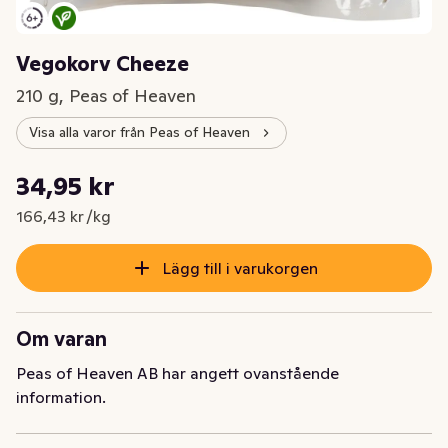
Vegokorv Cheeze
210 g, Peas of Heaven
Visa alla varor från Peas of Heaven
Styckpris: 166,43 kr /kg
34,95 kr
Nuvarande pris är: 34,95 kr
166,43 kr /kg
Lägg till i varukorgen
Om varan
Peas of Heaven AB har angett ovanstående
information.