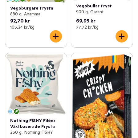
Vegobullar Fryst
Vegoburgare Frysta
900 g, Garant
880 g, Anamma
92,70 kr
69,95 kr
105,34 kr /kg
77,72 kr /kg
Nothing F!SHY Filéer
Växtbaserade Frysta
250 g, Nothing F!SHY