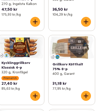
270 g, Ingelsta Kalkon
47,50 kr
36,50 kr
175,93 kr /kg
104,29 kr /kg
Kycklinggrillkorv
Grillkorv Kötthalt
Klassisk 4-p
75% 8-p
320 g, Kronfågel
400 g, Garant
Prismatch
27,40 kr
31,18 kr
85,63 kr /kg
77,95 kr /kg