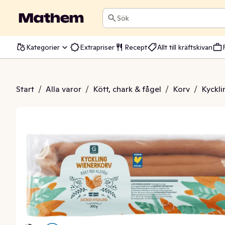
Sök
Kategorier
Extrapriser
Recept
Allt till kräftskivan
Kyckling Kötthalt 78%
Start
/
Alla varor
/
Kött, chark & fågel
/
Korv
/
Kyckli