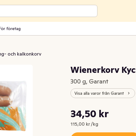
För företag
ng- och kalkonkorv
Wienerkorv Kyc
300 g, Garant
Visa alla varor från Garant
Styckpris: 115,00 kr /kg
34,50 kr
Nuvarande pris är: 34,50 kr
115,00 kr /kg