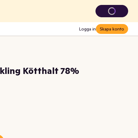
Logga in
Skapa konto
kling Kötthalt 78%