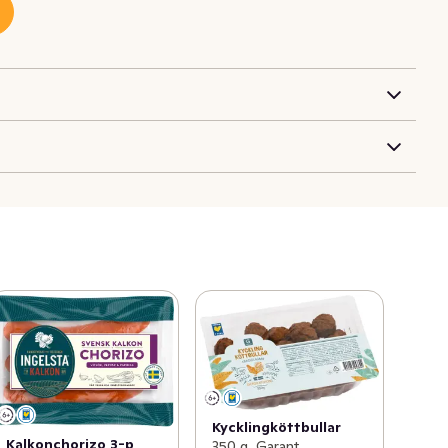
Kycklingköttbullar
Kalkonchorizo 3-p
350 g, Garant