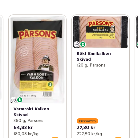
Rökt Emilkalkon
Skivad
120 g, Pärsons
Varmrökt Kalkon
Skivad
360 g, Pärsons
Prismatch
64,83 kr
27,30 kr
180,08 kr /kg
227,50 kr /kg