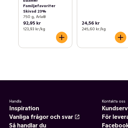
Edamer
Familjefavoriter
Skivad 23%
750 g, Arla®
92,95 kr
24,56 kr
123,93 kr /kg
245,60 kr /kg
Handla
Kontakta oss
Inspiration
Kundserv
Vanliga frågor och svar
För lever
Så handlar du
Faceboo