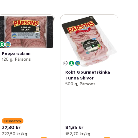
Pepparsalami
120 g, Pärsons
Rökt Gourmetskinka
Tunna Skivor
500 g, Pärsons
Prismatch
27,30 kr
81,35 kr
227,50 kr /kg
162,70 kr /kg