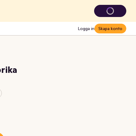
Logga in
Skapa konto
rika