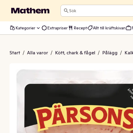
Sök
Kategorier
Extrapriser
Recept
Allt till kräftskivan
n med Paprika
Start
/
Alla varor
/
Kött, chark & fågel
/
Pålägg
/
Kal