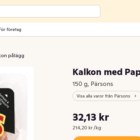
För företag
kon pålägg
Kalkon med Pap
150 g, Pärsons
Visa alla varor från Pärsons
Styckpris: 214,20 kr /kg
32,13 kr
Nuvarande pris är: 32,13 kr
214,20 kr /kg