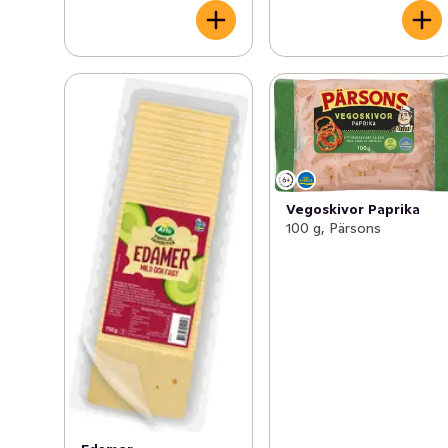
Vegoskivor Paprika
100 g, Pärsons