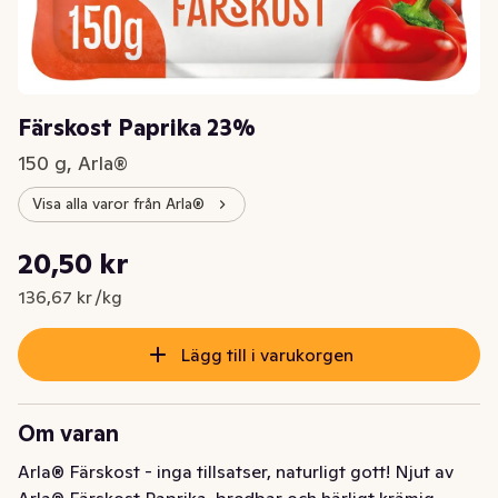
Färskost Paprika 23%
150 g, Arla®
Visa alla varor från Arla®
Styckpris: 136,67 kr /kg
20,50 kr
Nuvarande pris är: 20,50 kr
136,67 kr /kg
Lägg till i varukorgen
Om varan
Arla® Färskost - inga tillsatser, naturligt gott! Njut av 
Arla® Färskost Paprika, bredbar och härligt krämig 