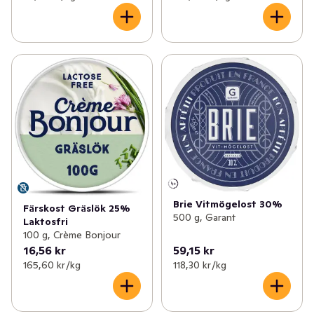
Brie Vitmögelost 30%
Färskost Gräslök 25%
500 g, Garant
Laktosfri
100 g, Crème Bonjour
16,56 kr
59,15 kr
165,60 kr /kg
118,30 kr /kg