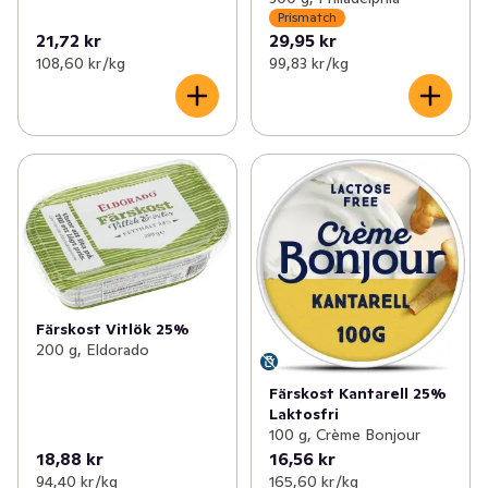
Prismatch
21,72 kr
29,95 kr
108,60 kr /kg
99,83 kr /kg
Färskost Vitlök 25%
200 g, Eldorado
Färskost Kantarell 25%
Laktosfri
100 g, Crème Bonjour
18,88 kr
16,56 kr
94,40 kr /kg
165,60 kr /kg