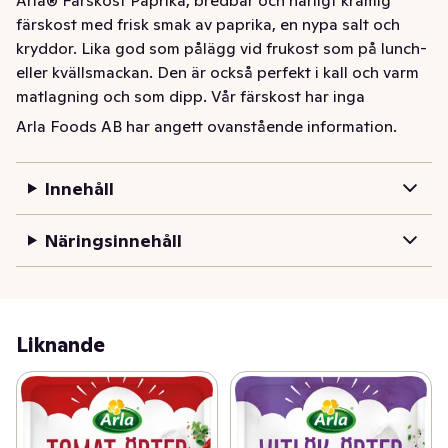
färskost med frisk smak av paprika, en nypa salt och 
kryddor. Lika god som pålägg vid frukost som på lunch- 
eller kvällsmackan. Den är också perfekt i kall och varm 
matlagning och som dipp. Vår färskost har inga 
tillsatser och görs av mjölk och grädde syrad med 
Arla Foods AB har angett ovanstående information.
naturlig syrningskultur.
Arla® Färskost – inga tillsatser, gott helt enkelt! Njut av 
Innehåll
Arla® Färskost Paprika 23%, bredbar och härligt krämig 
färskost med frisk smak av paprika, en nypa salt och 
Näringsinnehåll
kryddor. Lika god som pålägg vid frukost som på lunch- 
eller kvällsmackan. Den är också perfekt i kall och varm 
matlagning och som dipp. Vi på Arla® låter mjölk och 
grädde umgås med syrningskultur. Sedan tillsätter vi en 
Liknande
nypa salt och kryddor för smakens skull.