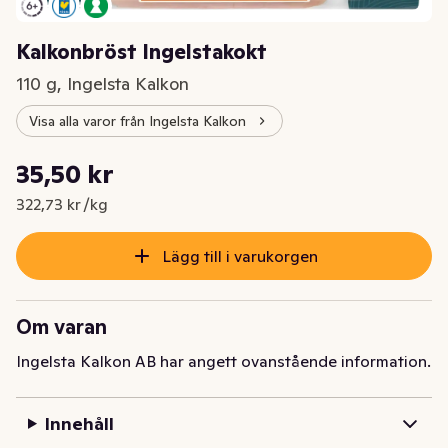
Kalkonbröst Ingelstakokt
110 g, Ingelsta Kalkon
Visa alla varor från Ingelsta Kalkon
Styckpris: 322,73 kr /kg
35,50 kr
Nuvarande pris är: 35,50 kr
322,73 kr /kg
Lägg till i varukorgen
Om varan
Ingelsta Kalkon AB har angett ovanstående information.
Innehåll