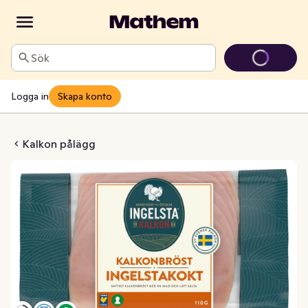
Sök
Logga in
Skapa konto
öst Ingelstakokt
Kalkon pålägg