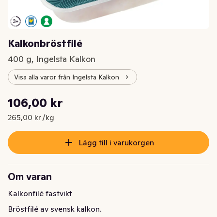
Kalkonbröstfilé
400 g, Ingelsta Kalkon
Visa alla varor från Ingelsta Kalkon
Styckpris: 265,00 kr /kg
106,00 kr
Nuvarande pris är: 106,00 kr
265,00 kr /kg
Lägg till i varukorgen
Om varan
Kalkonfilé fastvikt
Bröstfilé av svensk kalkon.