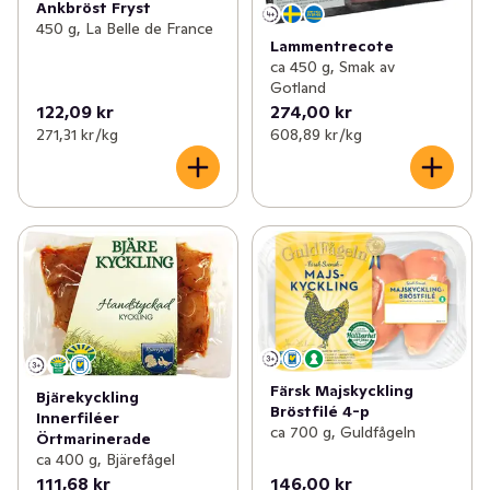
Ankbröst Fryst
450 g, La Belle de France
Lammentrecote
ca 450 g, Smak av
Gotland
122,09 kr
274,00 kr
271,31 kr /kg
608,89 kr /kg
Färsk Majskyckling
Bjärekyckling
Bröstfilé 4-p
Innerfiléer
ca 700 g, Guldfågeln
Örtmarinerade
ca 400 g, Bjärefågel
111,68 kr
146,00 kr