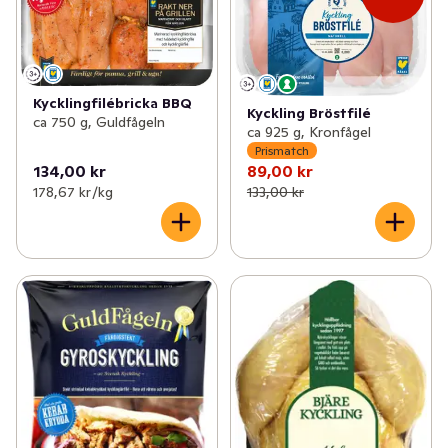
✓
Kyckling & fågel
(110)
✓
Färdigkryddad kyckling
(31)
✓
Korv
(154)
✓
Kalkon
(10)
✓
Bullar, biffar & nuggets
(69)
Kycklingfilébricka BBQ
✓
Anka
(3)
Kyckling Bröstfilé
ca 750 g, Guldfågeln
ca 925 g, Kronfågel
✓
Bacon & fläsk
(25)
Prismatch
134,00 kr
89,00 kr
✓
Delikatesschark
(87)
178,67 kr /kg
133,00 kr
✓
Blodpudding & sylta
(7)