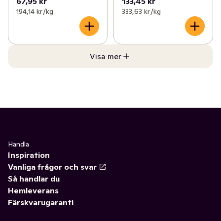
67,95 kr
133,45 kr
194,14 kr /kg
333,63 kr /kg
Visa mer
Handla
Inspiration
Vanliga frågor och svar
Så handlar du
Hemleverans
Färskvarugaranti