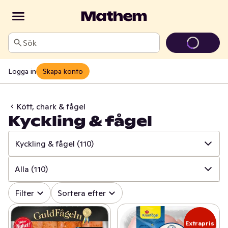
Sök
Logga in
Skapa konto
Kött, chark & fågel
Kyckling & fågel
Kyckling & fågel
(110)
✓
Alla
(739)
Alla
(110)
✓
Kött
(164)
✓
Alla
(110)
Filter
Sortera efter
✓
Pålägg
(133)
✓
Kyckling
(67)
Extrapris