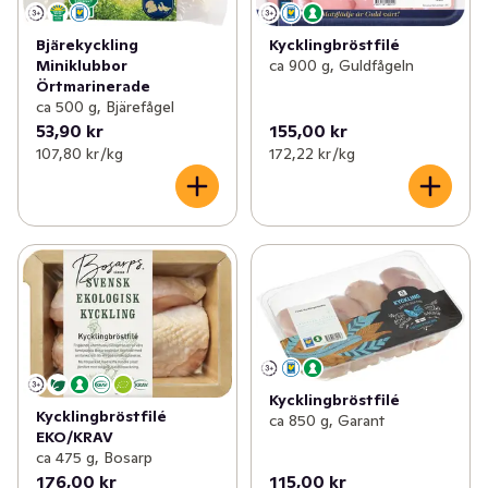
Bjärekyckling
Kycklingbröstfilé
Miniklubbor
ca 900 g, Guldfågeln
Örtmarinerade
ca 500 g, Bjärefågel
53,90 kr
155,00 kr
107,80 kr /kg
172,22 kr /kg
Kycklingbröstfilé
Kycklingbröstfilé
ca 850 g, Garant
EKO/KRAV
ca 475 g, Bosarp
176,00 kr
115,00 kr