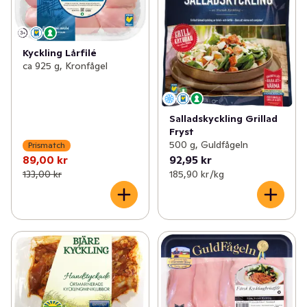
Kyckling Lårfilé
ca 925 g, Kronfågel
Salladskyckling Grillad
Fryst
500 g, Guldfågeln
Prismatch
89,00 kr
92,95 kr
133,00 kr
185,90 kr /kg