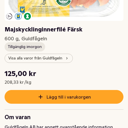
Majskycklinginnerfilé Färsk
600 g, Guldfågeln
Tillgänglig imorgon
Visa alla varor från Guldfågeln
Styckpris: 208,33 kr /kg
125,00 kr
Nuvarande pris är: 125,00 kr
208,33 kr /kg
Lägg till i varukorgen
Om varan
Guldfågeln AB har angett ovanstående information.