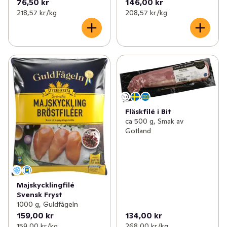
76,50 kr
146,00 kr
218,57 kr /kg
208,57 kr /kg
Fläskfilé i Bit
ca 500 g, Smak av
Gotland
Majskycklingfilé
Svensk Fryst
1000 g, Guldfågeln
159,00 kr
134,00 kr
159,00 kr /kg
268,00 kr /kg