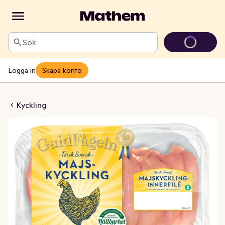
Sök
Logga in
Skapa konto
nginnerfilé Färsk
Kyckling