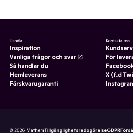
Handla
Kontakta oss
Inspiration
Kundserv
Vanliga frågor och svar
För lever
Så handlar du
Faceboo
Hemleverans
X (f.d Twi
Färskvarugaranti
Instagra
©
2026
Mathem
Tillgänglighetsredogörelse
GDPR
Försä