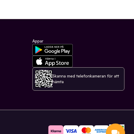
Appar
Skanna med telefonkameran för att
hämta