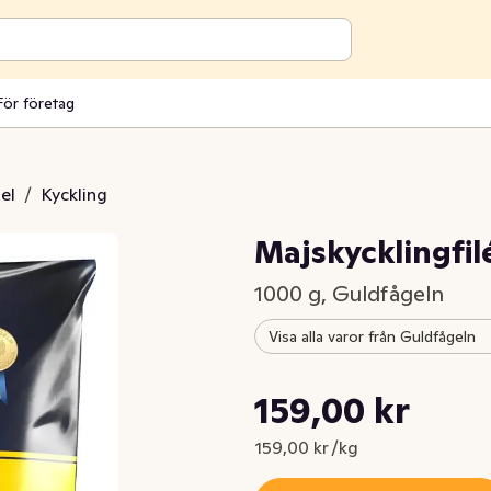
För företag
el
/
Kyckling
Majskycklingfil
1000 g, Guldfågeln
Visa alla varor från Guldfågeln
Styckpris: 159,00 kr /kg
159,00 kr
Nuvarande pris är: 159,00 kr
159,00 kr /kg