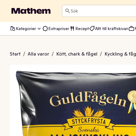
Sök
Kategorier
Extrapriser
Recept
Allt till kräftskivan
ngfilé Svensk Fryst
Start
/
Alla varor
/
Kött, chark & fågel
/
Kyckling & fåg