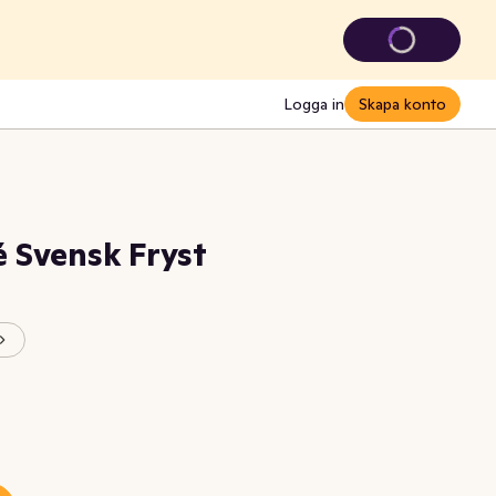
Logga in
Skapa konto
é Svensk Fryst