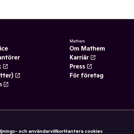
Mathem
ice
Om Mathem
antörer
Karriär
k
Press
tter)
För företag
m
ljnings- och användarvillkor
Hantera cookies