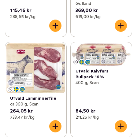
Gotland
115,46 kr
369,00 kr
288,65 kr /kg
615,00 kr /kg
Utvald Kalvfärs
Rullpack 16%
400 g, Scan
Utvald Lamminnerfilé
ca 360 g, Scan
264,05 kr
84,50 kr
733,47 kr /kg
211,25 kr /kg