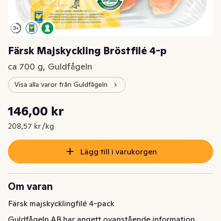
Färsk Majskyckling Bröstfilé 4-p
ca 700 g, Guldfågeln
Visa alla varor från Guldfågeln
Styckpris: 208,57 kr /kg
146,00 kr
Nuvarande pris är: 146,00 kr
208,57 kr /kg
Lägg till i varukorgen
Om varan
Färsk majskycklingfilé 4-pack
Guldfågeln AB har angett ovanstående information.