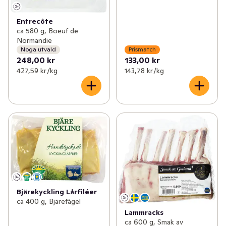
Entrecôte
ca 580 g, Boeuf de
Normandie
Noga utvald
Prismatch
248,00 kr
133,00 kr
427,59 kr /kg
143,78 kr /kg
Bjärekyckling Lårfiléer
ca 400 g, Bjärefågel
Lammracks
ca 600 g, Smak av