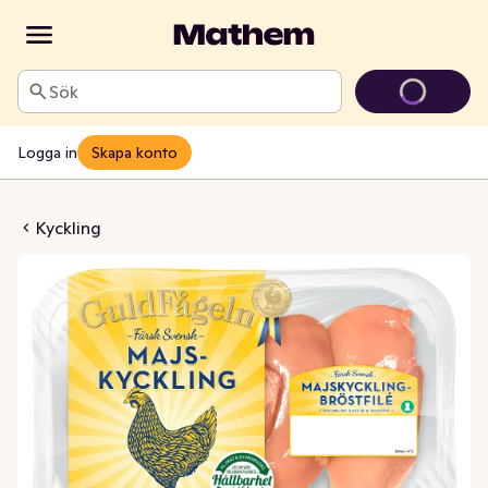
Sök
Logga in
Skapa konto
ckling Bröstfilé 4-p
Kyckling