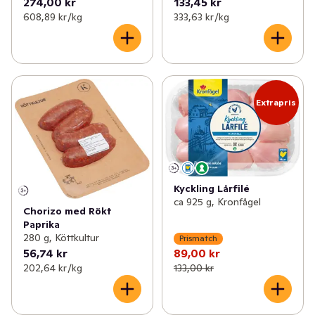
274,00 kr
133,45 kr
608,89 kr /kg
333,63 kr /kg
Extrapris
Kyckling Lårfilé
ca 925 g, Kronfågel
Chorizo med Rökt
Paprika
280 g, Köttkultur
Prismatch
56,74 kr
89,00 kr
202,64 kr /kg
133,00 kr