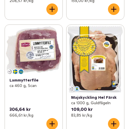
208,57 kr /kg
159,00 kr /kg
Lammytterfile
ca 460 g, Scan
Majskyckling Hel Färsk
ca 1300 g, Guldfågeln
306,64 kr
109,00 kr
666,61 kr /kg
83,85 kr /kg