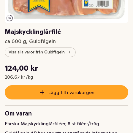
Majskycklinglårfilé
ca 600 g, Guldfågeln
Visa alla varor från Guldfågeln
Styckpris: 206,67 kr /kg
124,00 kr
Nuvarande pris är: 124,00 kr
206,67 kr /kg
Lägg till i varukorgen
Om varan
Färska Majskycklinglårfiléer, 8 st filéer/tråg
Guldfågeln AB har angett ovanstående information.