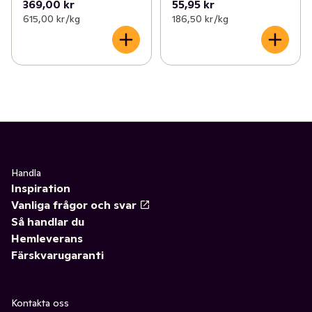
369,00 kr
55,95 kr
615,00 kr /kg
186,50 kr /kg
Handla
Inspiration
Vanliga frågor och svar
Så handlar du
Hemleverans
Färskvarugaranti
Kontakta oss