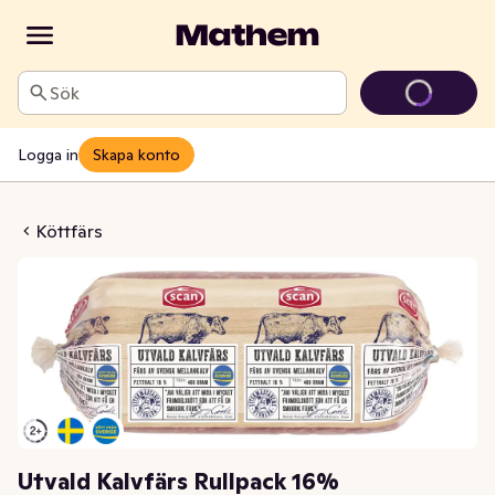
Sök
Logga in
Skapa konto
vfärs Rullpack 16%
Köttfärs
Utvald Kalvfärs Rullpack 16%