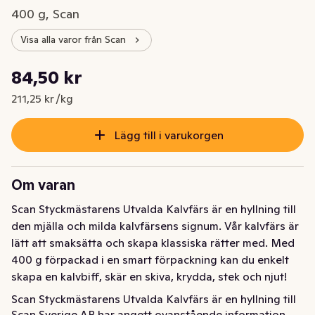
400 g, Scan
Visa alla varor från Scan
Styckpris: 211,25 kr /kg
84,50 kr
Nuvarande pris är: 84,50 kr
211,25 kr /kg
Lägg till i varukorgen
Om varan
Scan Styckmästarens Utvalda Kalvfärs är en hyllning till 
den mjälla och milda kalvfärsens signum. Vår kalvfärs är 
lätt att smaksätta och skapa klassiska rätter med. Med 
400 g förpackad i en smart förpackning kan du enkelt 
skapa en kalvbiff, skär en skiva, krydda, stek och njut!
Scan Styckmästarens Utvalda Kalvfärs är en hyllning till 
Scan Sverige AB har angett ovanstående information.