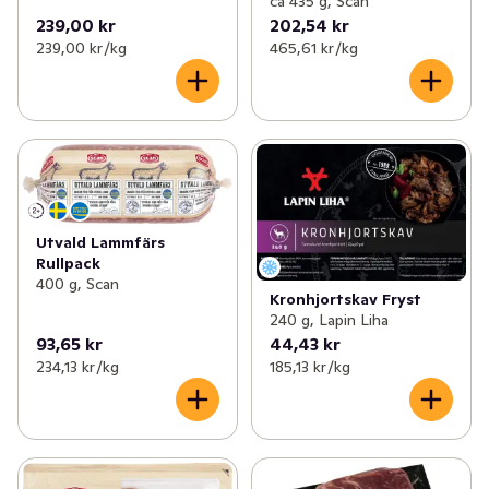
ca 435 g, Scan
239,00 kr
202,54 kr
239,00 kr /kg
465,61 kr /kg
Utvald Lammfärs
Rullpack
400 g, Scan
Kronhjortskav Fryst
240 g, Lapin Liha
93,65 kr
44,43 kr
234,13 kr /kg
185,13 kr /kg