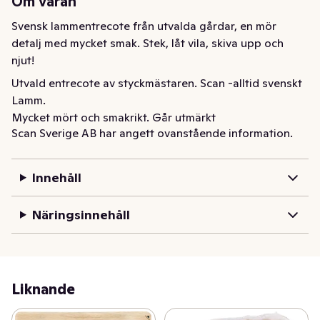
Om varan
Svensk lammentrecote från utvalda gårdar, en mör 
detalj med mycket smak. Stek, låt vila, skiva upp och 
njut!
Utvald entrecote av styckmästaren. Scan -alltid svenskt 
Lamm.

Mycket mört och smakrikt. Går utmärkt

Scan Sverige AB har angett ovanstående information.
att grilla, steka i skivor eller tillaga i ugn.

Satsa på Rosmarin som smaksättare!
Innehåll
Näringsinnehåll
Liknande