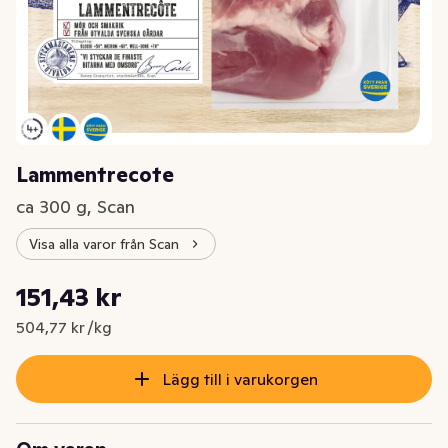
Lammentrecote
ca 300 g, Scan
Visa alla varor från Scan
Styckpris: 504,77 kr /kg
151,43 kr
Nuvarande pris är: 151,43 kr
504,77 kr /kg
Lägg till i varukorgen