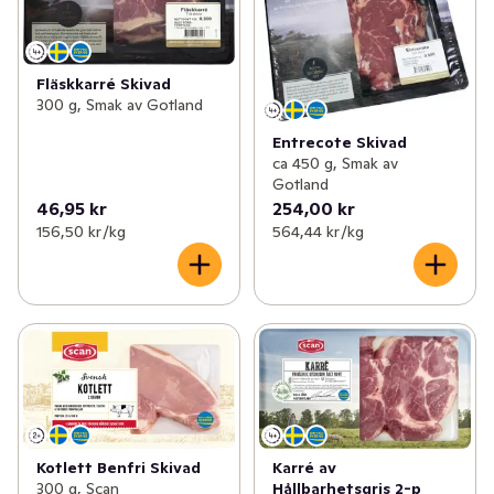
Fläskkarré Skivad
300 g, Smak av Gotland
Entrecote Skivad
ca 450 g, Smak av
Gotland
46,95 kr
254,00 kr
156,50 kr /kg
564,44 kr /kg
Kotlett Benfri Skivad
Karré av
300 g, Scan
Hållbarhetsgris 2-p