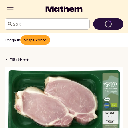
Sök
Logga in
Skapa konto
t Skivad EKO/KRAV
Fläskkött