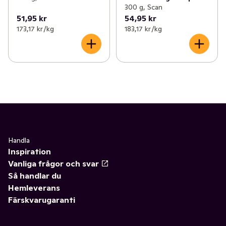
300 g, Scan
51,95 kr
54,95 kr
173,17 kr /kg
183,17 kr /kg
Handla
Inspiration
Vanliga frågor och svar
Så handlar du
Hemleverans
Färskvarugaranti