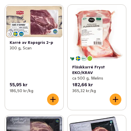
Karré av Rapsgris 2-p
300 g, Scan
Fläskkarré Fryst
EKO/KRAV
ca 500 g, Melins
55,95 kr
182,66 kr
186,50 kr /kg
365,32 kr /kg