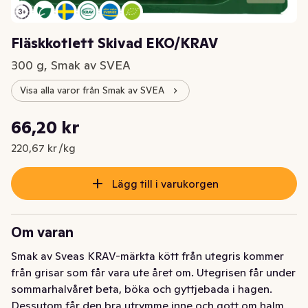
Fläskkotlett Skivad EKO/KRAV
300 g, Smak av SVEA
Visa alla varor från Smak av SVEA
Styckpris: 220,67 kr /kg
66,20 kr
Nuvarande pris är: 66,20 kr
220,67 kr /kg
Lägg till i varukorgen
Om varan
Smak av Sveas KRAV-märkta kött från utegris kommer 
från grisar som får vara ute året om. Utegrisen får under 
sommarhalvåret beta, böka och gyttjebada i hagen. 
Dessutom får den bra utrymme inne och gott om halm 