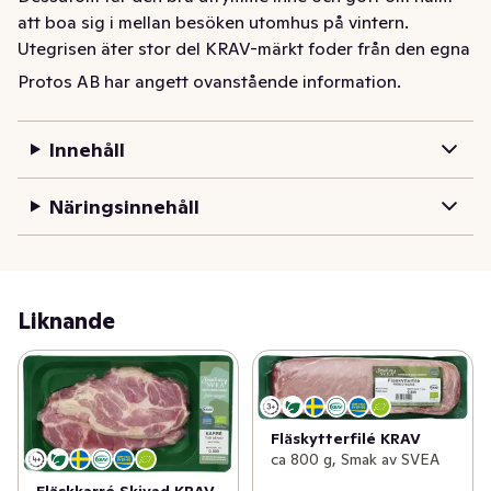
att boa sig i mellan besöken utomhus på vintern. 
Utegrisen äter stor del KRAV-märkt foder från den egna 
gården. Det här resulterar i friska och starka grisar – 
Protos AB har angett ovanstående information.
något vi tycker märks på smaken.
Innehåll
Näringsinnehåll
Liknande
Fläskytterfilé KRAV
ca 800 g, Smak av SVEA