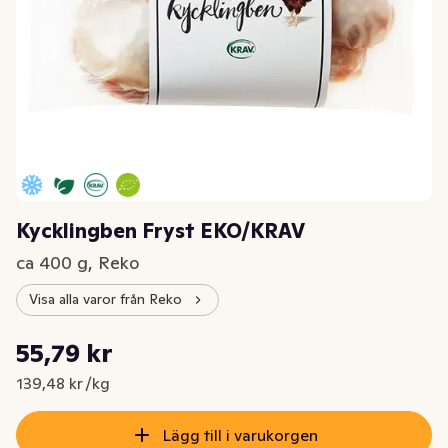
Kycklingben Fryst EKO/KRAV
ca 400 g, Reko
Visa alla varor från Reko
Styckpris: 139,48 kr /kg
55,79 kr
Nuvarande pris är: 55,79 kr
139,48 kr /kg
Lägg till i varukorgen