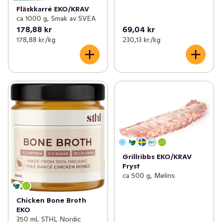
Fläskkarré EKO/KRAV
ca 1000 g, Smak av SVEA
178,88 kr
69,04 kr
178,88 kr /kg
230,13 kr /kg
Grillribbs EKO/KRAV
Fryst
ca 500 g, Melins
Chicken Bone Broth
EKO
350 ml, STHL Nordic