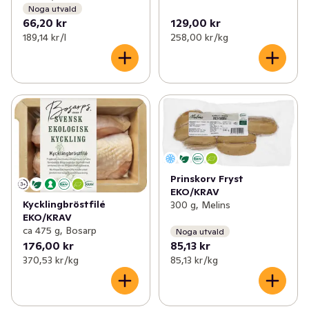
Noga utvald
66,20 kr
129,00 kr
189,14 kr /l
258,00 kr /kg
Prinskorv Fryst
EKO/KRAV
Kycklingbröstfilé
300 g, Melins
EKO/KRAV
ca 475 g, Bosarp
Noga utvald
176,00 kr
85,13 kr
370,53 kr /kg
85,13 kr /kg