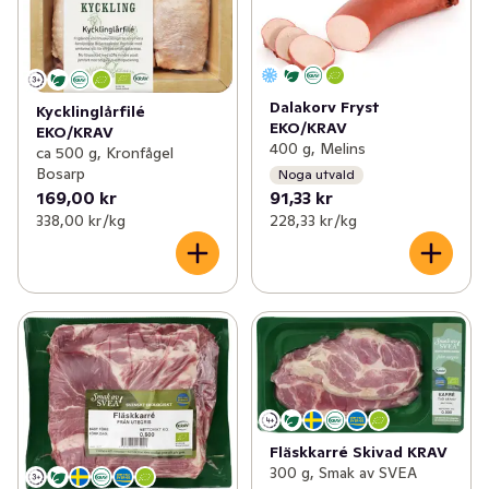
Dalakorv Fryst
Kycklinglårfilé
EKO/KRAV
EKO/KRAV
400 g, Melins
ca 500 g, Kronfågel
Bosarp
Noga utvald
169,00 kr
91,33 kr
338,00 kr /kg
228,33 kr /kg
Fläskkarré Skivad KRAV
300 g, Smak av SVEA