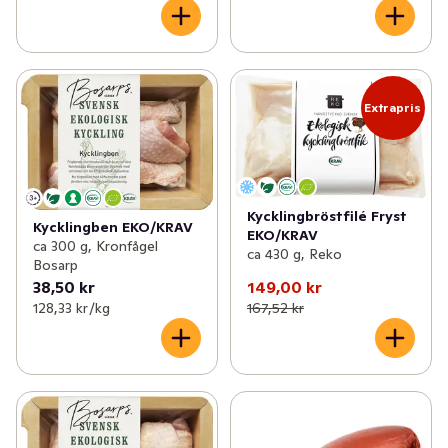
Extrapris
Kycklingbröstfilé Fryst
Kycklingben EKO/KRAV
EKO/KRAV
ca 300 g, Kronfågel
ca 430 g, Reko
Bosarp
38,50 kr
149,00 kr
128,33 kr /kg
167,52 kr