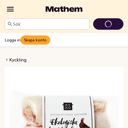
Sök
Logga in
Skapa konto
n Fryst EKO/KRAV
Kyckling