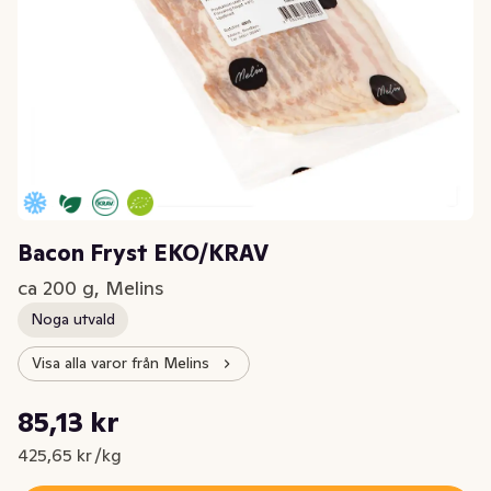
Bacon Fryst EKO/KRAV
ca 200 g, Melins
Noga utvald
Visa alla varor från Melins
Styckpris: 425,65 kr /kg
85,13 kr
Nuvarande pris är: 85,13 kr
425,65 kr /kg