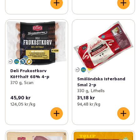
Deli Frukostkorv
Kötthalt 68% 4-p
Småländska Isterband
370 g, Scan
Smal 2-p
330 g, Lithells
45,90 kr
31,18 kr
124,05 kr /kg
94,48 kr /kg