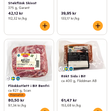
Stekfläsk Skivat
375 g, Garant
42,12 kr
39,95 kr
112,32 kr /kg
133,17 kr /kg
Rökt Sida i Bit
ca 400 g, Fåddman AB
Fläskkotlett i Bit Benfri
ca 827 g, Scan
Prismatch
80,50 kr
61,47 kr
97,34 kr /kg
153,68 kr /kg