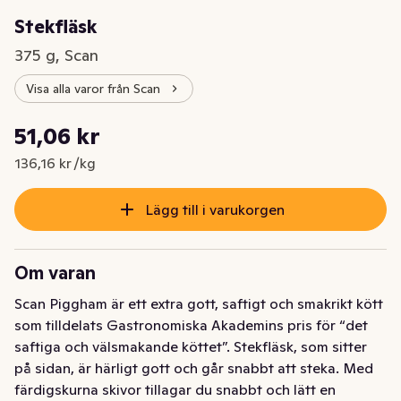
Stekfläsk
375 g, Scan
Visa alla varor från Scan
Styckpris: 136,16 kr /kg
51,06 kr
Nuvarande pris är: 51,06 kr
136,16 kr /kg
Lägg till i varukorgen
Om varan
Scan Piggham är ett extra gott, saftigt och smakrikt kött 
som tilldelats Gastronomiska Akademins pris för “det 
saftiga och välsmakande köttet”. Stekfläsk, som sitter 
på sidan, är härligt gott och går snabbt att steka. Med 
färdigskurna skivor tillagar du snabbt och lätt en 