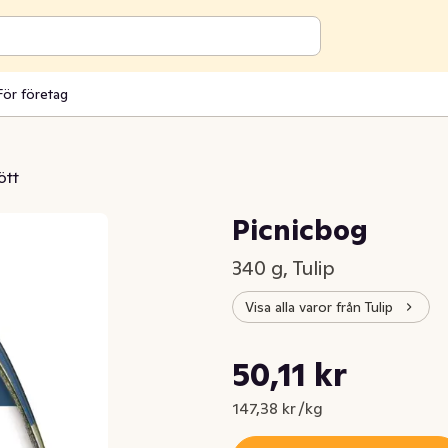
För företag
ött
Picnicbog
340 g, Tulip
Visa alla varor från Tulip
Styckpris: 147,38 kr /kg
50,11 kr
Nuvarande pris är: 50,11 kr
147,38 kr /kg