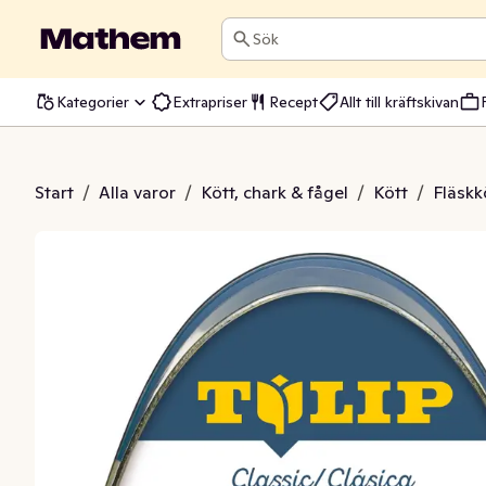
Sök
Kategorier
Extrapriser
Recept
Allt till kräftskivan
Picnicbog
Start
/
Alla varor
/
Kött, chark & fågel
/
Kött
/
Fläskk