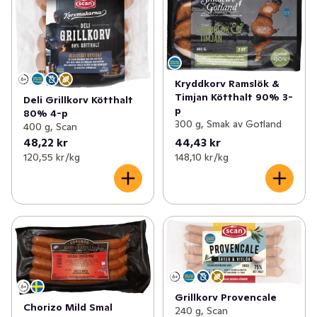
Kryddkorv Ramslök &
Timjan Kötthalt 90% 3-
Deli Grillkorv Kötthalt
p
80% 4-p
300 g, Smak av Gotland
400 g, Scan
48,22 kr
44,43 kr
120,55 kr /kg
148,10 kr /kg
Grillkorv Provencale
Chorizo Mild Smal
240 g, Scan