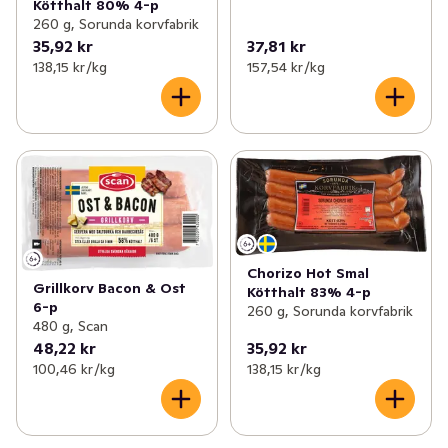
Kötthalt 80% 4-p
260 g, Sorunda korvfabrik
35,92 kr
37,81 kr
138,15 kr /kg
157,54 kr /kg
Chorizo Hot Smal
Grillkorv Bacon & Ost
Kötthalt 83% 4-p
6-p
260 g, Sorunda korvfabrik
480 g, Scan
48,22 kr
35,92 kr
100,46 kr /kg
138,15 kr /kg