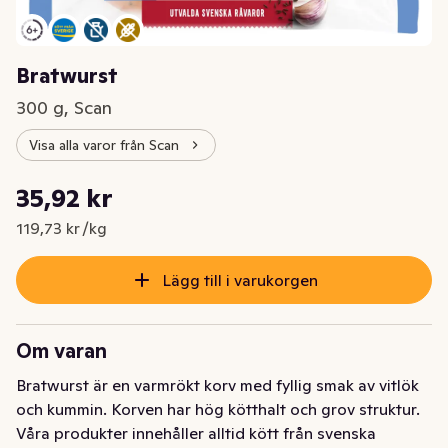
Bratwurst
300 g, Scan
Visa alla varor från Scan
Styckpris: 119,73 kr /kg
35,92 kr
Nuvarande pris är: 35,92 kr
119,73 kr /kg
Lägg till i varukorgen
Om varan
Bratwurst är en varmrökt korv med fyllig smak av vitlök 
och kummin. Korven har hög kötthalt och grov struktur. 
Våra produkter innehåller alltid kött från svenska 