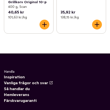
Grillkorv Original 10-p
400 g, Scan
40,65 kr
35,92 kr
101,63 kr /kg
138,15 kr /kg
Handla
Inspiration
Vanliga frågor och svar
Så handlar du
Hemleverans
Färskvarugaranti