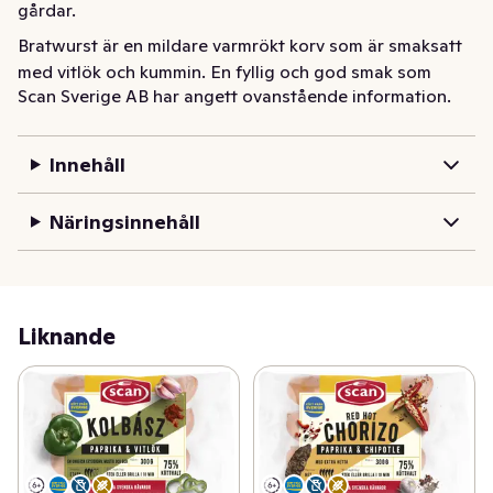
gårdar.
Bratwurst är en mildare varmrökt korv som är smaksatt 
med vitlök och kummin. En fyllig och god smak som 
Scan Sverige AB har angett ovanstående information.
passar både stora som små. Perfekt på grillen på 
sommaren eller i stekpannan till hösten.

Våra korvar innehåller bara svenskt kött från våra 
Innehåll
gårdar.

Denna korv är fri från gluten, laktos, ägg-, soja-, mjölk- 
Näringsinnehåll
och ärtprotein
Liknande