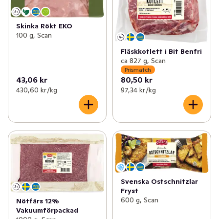
Skinka Rökt EKO
100 g, Scan
Fläskkotlett i Bit Benfri
ca 827 g, Scan
Prismatch
43,06 kr
80,50 kr
430,60 kr /kg
97,34 kr /kg
Svenska Ostschnitzlar
Fryst
600 g, Scan
Nötfärs 12%
Vakuumförpackad