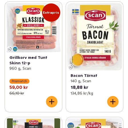
Extrapris
Grillkorv med Tunt
Skinn 12-p
960 g, Scan
Bacon Tärnat
140 g, Scan
Prismatch
59,00 kr
18,88 kr
66,10 kr
134,86 kr /kg