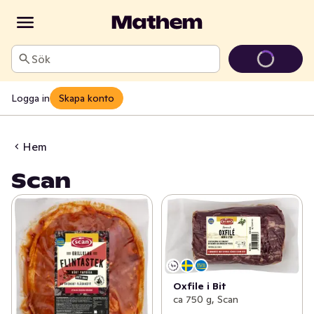
Sök
Logga in
Skapa konto
Hem
Scan
Oxfile i Bit
ca 750 g, Scan