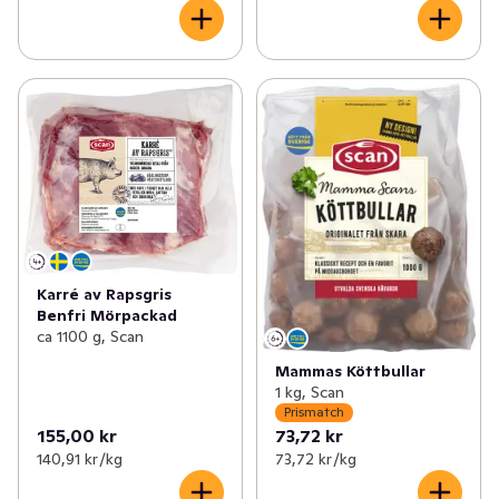
Karré av Rapsgris
Benfri Mörpackad
ca 1100 g, Scan
Mammas Köttbullar
1 kg, Scan
Prismatch
155,00 kr
73,72 kr
140,91 kr /kg
73,72 kr /kg