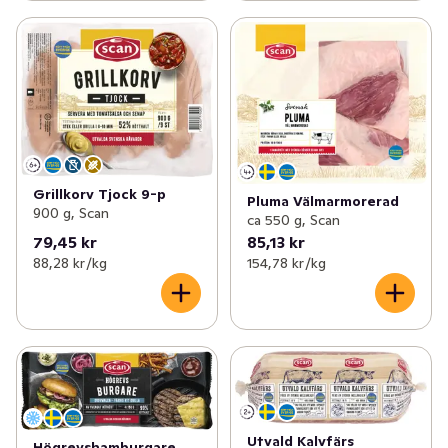
Grillkorv Tjock 9-p
Pluma Välmarmorerad
900 g, Scan
ca 550 g, Scan
79,45 kr
85,13 kr
88,28 kr /kg
154,78 kr /kg
Utvald Kalvfärs
Högrevshamburgare