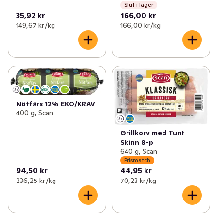
Slut i lager
35,92 kr
166,00 kr
149,67 kr /kg
166,00 kr /kg
Nötfärs 12% EKO/KRAV
400 g, Scan
Grillkorv med Tunt
Skinn 8-p
640 g, Scan
Prismatch
94,50 kr
44,95 kr
236,25 kr /kg
70,23 kr /kg