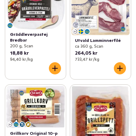
Gräddleverpastej
Bredbar
Utvald Lamminnerfilé
200 g, Scan
ca 360 g, Scan
18,88 kr
264,05 kr
94,40 kr /kg
733,47 kr /kg
Grillkorv Original 10-p