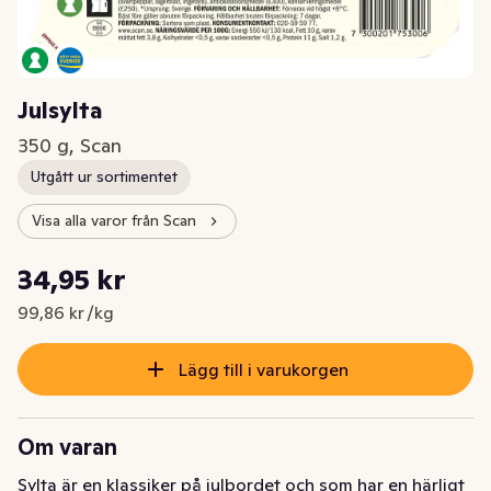
Julsylta
350 g, Scan
Utgått ur sortimentet
Visa alla varor från Scan
Styckpris: 99,86 kr /kg
34,95 kr
Nuvarande pris är: 34,95 kr
99,86 kr /kg
Lägg till i varukorgen
Om varan
Sylta är en klassiker på julbordet och som har en härligt 