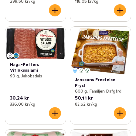
299,50 kr /kg
118,05 kr /kg
Haga-Petters
Vitlökssalami
90 g, Jakobsdals
Janssons Frestelse
Fryst
600 g, Familjen Dafgård
30,24 kr
50,11 kr
336,00 kr /kg
83,52 kr /kg