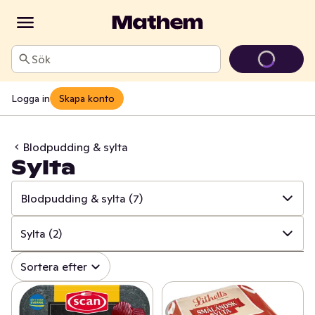
Sök
Logga in
Skapa konto
Blodpudding & sylta
Sylta
Blodpudding & sylta
(7)
✓
Alla
(739)
Sylta
(2)
✓
Kött
(164)
✓
Alla
(7)
Sortera efter
✓
Pålägg
(133)
✓
Blodpudding
(4)