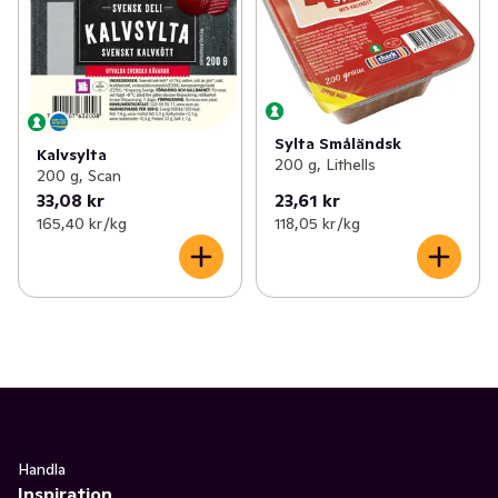
✓
Kyckling & fågel
(110)
✓
Sylta
(2)
✓
Korv
(154)
✓
Norrlandspölsa
(1)
✓
Bullar, biffar & nuggets
(69)
Sylta Småländsk
Kalvsylta
✓
Bacon & fläsk
(25)
200 g, Lithells
200 g, Scan
33,08 kr
23,61 kr
✓
Delikatesschark
(87)
165,40 kr /kg
118,05 kr /kg
✓
Blodpudding & sylta
(7)
Handla
Inspiration