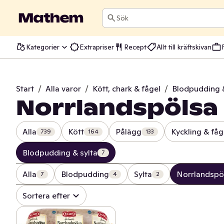
Sök
Kategorier
Extrapriser
Recept
Allt till kräftskivan
Start
/
Alla varor
/
Kött, chark & fågel
/
Blodpudding &
Norrlandspölsa
Alla
Kött
Pålägg
Kyckling & fåg
739
164
133
Blodpudding & sylta
7
Alla
Blodpudding
Sylta
Norrlandspö
7
4
2
Sortera efter