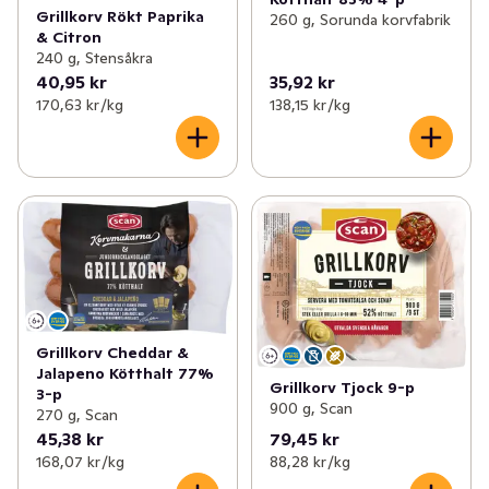
Grillkorv Rökt Paprika
260 g, Sorunda korvfabrik
& Citron
240 g, Stensåkra
40,95 kr
35,92 kr
170,63 kr /kg
138,15 kr /kg
Grillkorv Cheddar &
Jalapeno Kötthalt 77%
Grillkorv Tjock 9-p
3-p
900 g, Scan
270 g, Scan
45,38 kr
79,45 kr
168,07 kr /kg
88,28 kr /kg