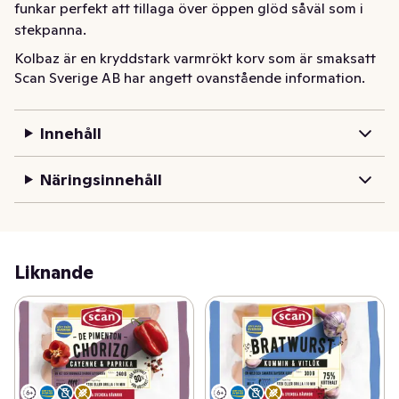
funkar perfekt att tillaga över öppen glöd såväl som i 
stekpanna.
Kolbaz är en kryddstark varmrökt korv som är smaksatt 
Scan Sverige AB har angett ovanstående information.
med cayennepeppar, vitlök och mild paprika. Den har 
ganska mycket hetta i smaken.  Perfekt på grillen på 
sommaren eller i stekpannan till hösten.

Innehåll
Våra korvar innehåller bara svenskt kött från våra 
gårdar.

Näringsinnehåll
Denna korv är fri från gluten, laktos, ägg-, soja-, mjölk- 
och ärtprotein
Liknande