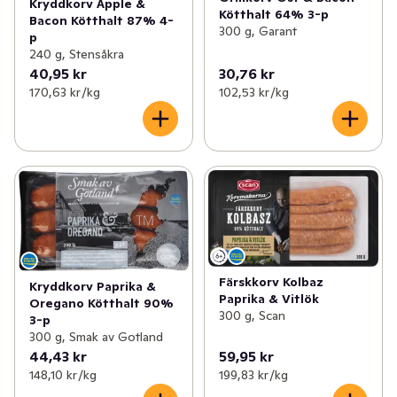
Kryddkorv Äpple &
Kötthalt 64% 3-p
Bacon Kötthalt 87% 4-
300 g, Garant
p
240 g, Stensåkra
40,95 kr
30,76 kr
170,63 kr /kg
102,53 kr /kg
Färskkorv Kolbaz
Kryddkorv Paprika &
Paprika & Vitlök
Oregano Kötthalt 90%
300 g, Scan
3-p
300 g, Smak av Gotland
44,43 kr
59,95 kr
148,10 kr /kg
199,83 kr /kg