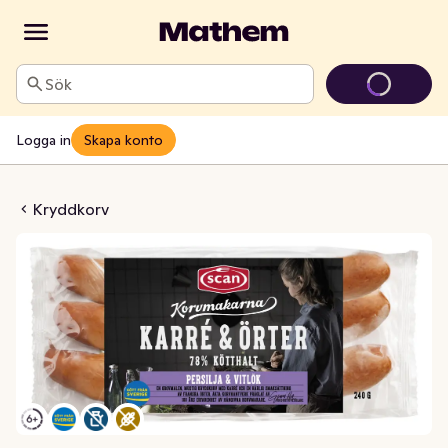
Sök
Logga in
Skapa konto
v Franska Örter
Kryddkorv