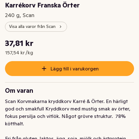
Karrékorv Franska Örter
240 g, Scan
Visa alla varor från Scan
Styckpris: 157,54 kr /kg
37,81 kr
Nuvarande pris är: 37,81 kr
157,54 kr /kg
Lägg till i varukorgen
Om varan
Scan Korvmakarna kryddkorv Karré & Örter. En härligt 
god och smakfull Kryddkorv med mustig smak av örter, 
fokus persilja och vitlök. Något grövre struktur.  78% 
kötthalt. 

Fri från gluten, laktos, ägg, soja, mjölk och ärtprotein
