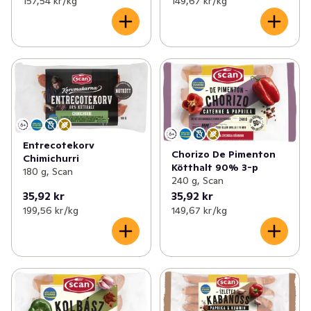
157,54 kr /kg
149,67 kr /kg
Entrecotekorv
Chorizo De Pimenton
Chimichurri
Kötthalt 90% 3-p
180 g, Scan
240 g, Scan
35,92 kr
35,92 kr
199,56 kr /kg
149,67 kr /kg