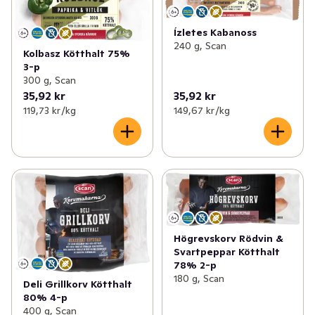
Ízletes Kabanoss
240 g, Scan
Kolbasz Kötthalt 75%
3-p
300 g, Scan
35,92 kr
35,92 kr
119,73 kr /kg
149,67 kr /kg
Högrevskorv Rödvin &
Svartpeppar Kötthalt
78% 2-p
180 g, Scan
Deli Grillkorv Kötthalt
80% 4-p
400 g, Scan