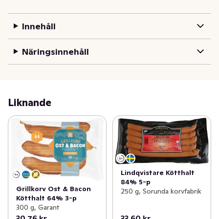
Innehåll
Näringsinnehåll
Liknande
Lindqvistare Kötthalt
84% 5-p
Grillkorv Ost & Bacon
250 g, Sorunda korvfabrik
Kötthalt 64% 3-p
300 g, Garant
30,76 kr
33,60 kr