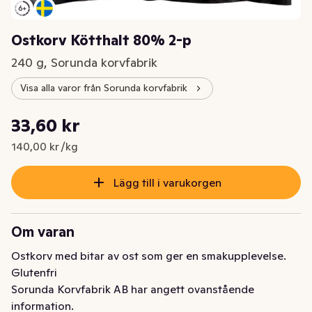
Ostkorv Kötthalt 80% 2-p
240 g, Sorunda korvfabrik
Visa alla varor från Sorunda korvfabrik
Styckpris: 140,00 kr /kg
33,60 kr
Nuvarande pris är: 33,60 kr
140,00 kr /kg
Lägg till i varukorgen
Om varan
Ostkorv med bitar av ost som ger en smakupplevelse. 
Glutenfri
Sorunda Korvfabrik AB har angett ovanstående
information.