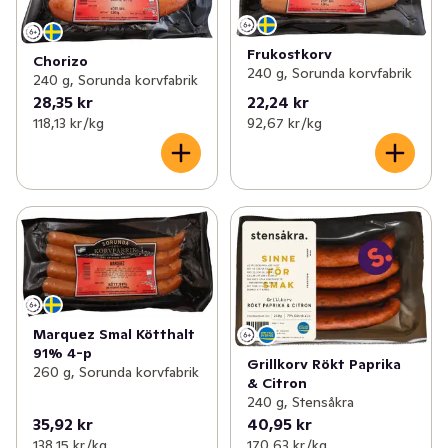
Frukostkorv
Chorizo
240 g, Sorunda korvfabrik
240 g, Sorunda korvfabrik
28,35 kr
22,24 kr
118,13 kr /kg
92,67 kr /kg
Marquez Smal Kötthalt
91% 4-p
Grillkorv Rökt Paprika
260 g, Sorunda korvfabrik
& Citron
240 g, Stensåkra
35,92 kr
40,95 kr
138,15 kr /kg
170,63 kr /kg