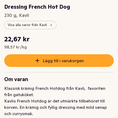
Dressing French Hot Dog
230 g, Kavli
Visa alla varor från Kavli
Styckpris: 98,57 kr /kg
22,67 kr
Nuvarande pris är: 22,67 kr
98,57 kr /kg
Lägg till i varukorgen
Om varan
Klassisk krämig French Hotdog från Kavli,  favoriten 
från gatuköket.

Kavlis French Hotdog är det utmärkta tillbehöret till 
korven. En krämig och fyllig dressing med mild senap 
och currysmak.