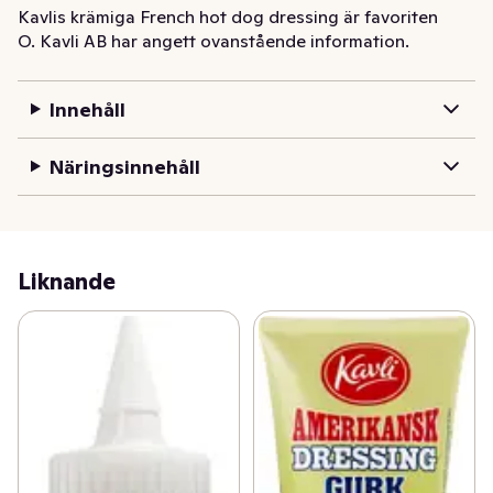
Kavlis krämiga French hot dog dressing är favoriten 
O. Kavli AB har angett ovanstående information.
från gatuköket och en fransk klassiker. En krämig och 
fyllig dressing med mild senap- och currysmak. Kavli 
French hot dog dressing tillagas i Älvsjö med ägg från 
Innehåll
frigående höns. Passar utmärkt som tillbehör till korv 
men även till fisk, kyckling eller ljust kött.
Näringsinnehåll
Liknande