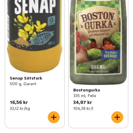
Senap Sötstark
500 g, Garant
Bostongurka
335 ml, Felix
16,56 kr
34,97 kr
33,12 kr /kg
104,39 kr /l