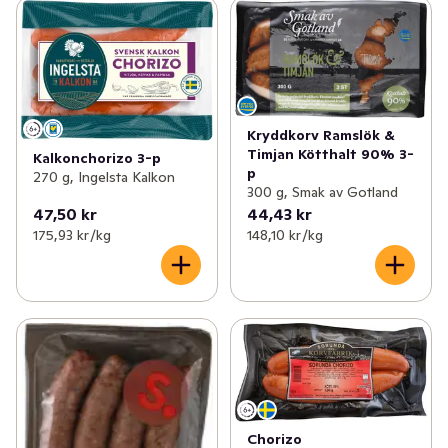
Kryddkorv Ramslök &
Timjan Kötthalt 90% 3-
Kalkonchorizo 3-p
p
270 g, Ingelsta Kalkon
300 g, Smak av Gotland
47,50 kr
44,43 kr
175,93 kr /kg
148,10 kr /kg
Chorizo