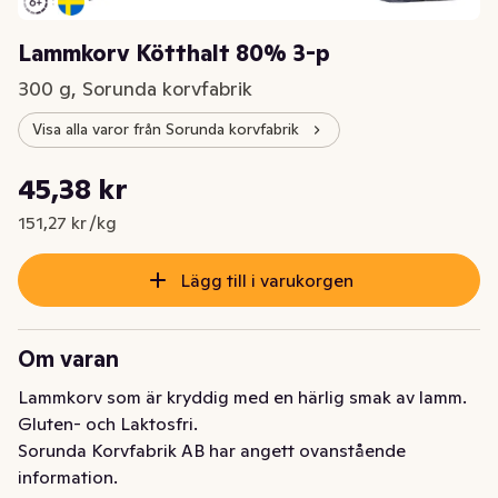
Lammkorv Kötthalt 80% 3-p
300 g, Sorunda korvfabrik
Visa alla varor från Sorunda korvfabrik
Styckpris: 151,27 kr /kg
45,38 kr
Nuvarande pris är: 45,38 kr
151,27 kr /kg
Lägg till i varukorgen
Om varan
Lammkorv som är kryddig med en härlig smak av lamm. 
Gluten- och Laktosfri.
Sorunda Korvfabrik AB har angett ovanstående
information.