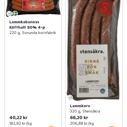
✓
Kyckling & fågel
(110)
✓
Grillkorv
(25)
✓
Korv
(154)
✓
Kryddkorv
(44)
Lammkabanoss
Kötthalt 80% 4-p
✓
Bullar, biffar & nuggets
(69)
✓
Varm- & wienerkorv
(17)
220 g, Sorunda korvfabrik
✓
Bacon & fläsk
(25)
✓
Kyckling- och kalkonkorv
(9)
✓
Delikatesschark
(87)
✓
Färsk korv & salsiccia
(14)
✓
Blodpudding & sylta
(7)
✓
Lamm- & viltkorv
(11)
✓
Prinskorv
(8)
✓
Frukostkorv
(2)
✓
Isterband
(4)
Lammkorv
320 g, Stensåkra
40,22 kr
66,20 kr
✓
Fläsk- och köttkorv
(7)
182,82 kr /kg
206,88 kr /kg