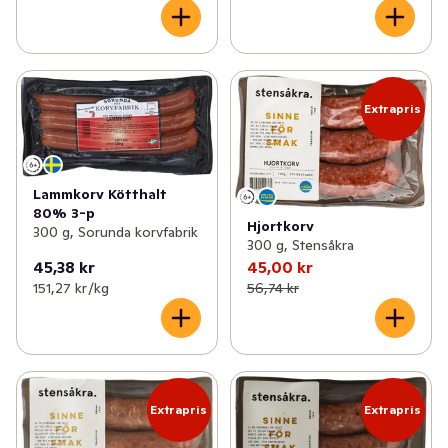
Extrapris
Lammkorv Kötthalt
80% 3-p
Hjortkorv
300 g, Sorunda korvfabrik
300 g, Stensåkra
45,38 kr
45,00 kr
151,27 kr /kg
56,74 kr
Extrapris
Extrapris