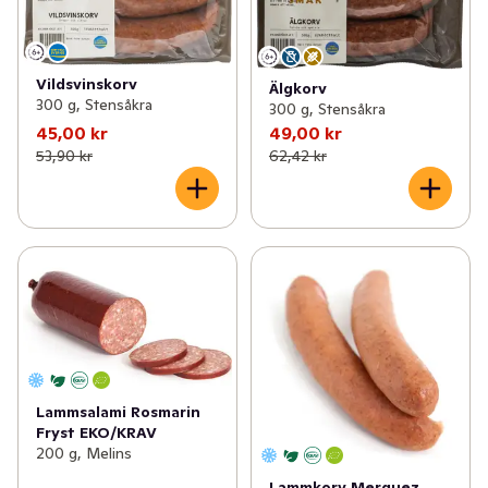
Vildsvinskorv
Älgkorv
300 g, Stensåkra
300 g, Stensåkra
45,00 kr
49,00 kr
53,90 kr
62,42 kr
Lammsalami Rosmarin
Fryst EKO/KRAV
200 g, Melins
Lammkorv Merguez