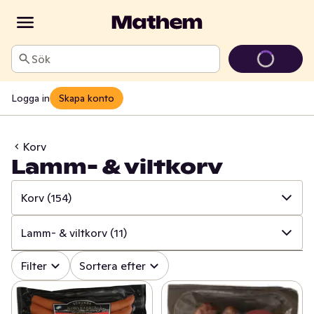
Sök
Logga in
Skapa konto
Korv
Lamm- & viltkorv
Korv
(154)
✓
Alla
(739)
Lamm- & viltkorv
(11)
✓
Kött
(164)
✓
Alla
(154)
Filter
Sortera efter
✓
Pålägg
(133)
✓
Falukorv
(13)