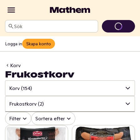
Sök
Logga in
Skapa konto
Korv
Frukostkorv
Korv
(154)
✓
Alla
(737)
Frukostkorv
(2)
✓
Kött
(164)
✓
Alla
(154)
Filter
Sortera efter
✓
Pålägg
(133)
✓
Falukorv
(13)