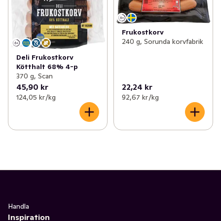
✓
Kyckling & fågel
(109)
✓
Grillkorv
(25)
✓
Korv
(154)
✓
Kryddkorv
(44)
Frukostkorv
240 g, Sorunda korvfabrik
✓
Bullar, biffar & nuggets
(69)
✓
Varm- & wienerkorv
(17)
Deli Frukostkorv
Kötthalt 68% 4-p
✓
Bacon & fläsk
(25)
✓
Kyckling- och kalkonkorv
(9)
370 g, Scan
45,90 kr
22,24 kr
✓
Delikatesschark
(86)
✓
Färsk korv & salsiccia
(14)
124,05 kr /kg
92,67 kr /kg
✓
Blodpudding & sylta
(7)
✓
Lamm- & viltkorv
(11)
✓
Prinskorv
(8)
✓
Frukostkorv
(2)
✓
Isterband
(4)
✓
Fläsk- och köttkorv
(7)
Handla
Inspiration