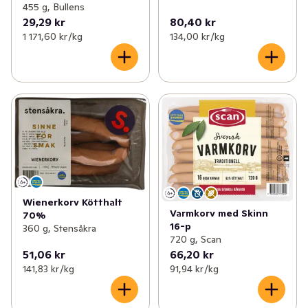
455 g, Bullens
29,29 kr
80,40 kr
1 171,60 kr /kg
134,00 kr /kg
Wienerkorv Kötthalt
Varmkorv med Skinn
70%
16-p
360 g, Stensåkra
720 g, Scan
51,06 kr
66,20 kr
141,83 kr /kg
91,94 kr /kg