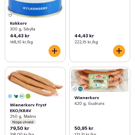
Kokkorv
300 g, Sibylla
44,43 kr
44,43 kr
148,10 kr /kg
222,15 kr /kg
Wienerkorv
420 g, Gudruns
Wienerkorv Fryst
EKO/KRAV
250 g, Melins
Noga utvald
79,50 kr
50,95 kr
318,00 kr /kg
121,31 kr /kg