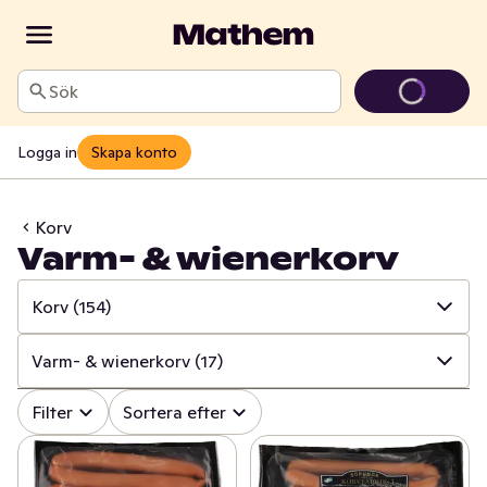
Sök
Logga in
Skapa konto
Korv
Varm- & wienerkorv
Korv
(154)
✓
Alla
(739)
Varm- & wienerkorv
(17)
✓
Kött
(164)
✓
Alla
(154)
Filter
Sortera efter
✓
Pålägg
(133)
✓
Falukorv
(13)