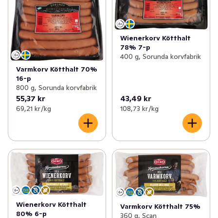
✓
Kyckling & fågel
(110)
✓
Grillkorv
(25)
✓
Korv
(154)
✓
Kryddkorv
(44)
Wienerkorv Kötthalt
78% 7-p
✓
Bullar, biffar & nuggets
(69)
✓
Varm- & wienerkorv
(17)
400 g, Sorunda korvfabrik
Varmkorv Kötthalt 70%
✓
Bacon & fläsk
(25)
✓
Kyckling- och kalkonkorv
(9)
16-p
800 g, Sorunda korvfabrik
✓
Delikatesschark
(87)
✓
Färsk korv & salsiccia
(14)
55,37 kr
43,49 kr
69,21 kr /kg
108,73 kr /kg
✓
Blodpudding & sylta
(7)
✓
Lamm- & viltkorv
(11)
✓
Prinskorv
(8)
✓
Frukostkorv
(2)
✓
Isterband
(4)
✓
Fläsk- och köttkorv
(7)
Wienerkorv Kötthalt
Varmkorv Kötthalt 75%
80% 6-p
360 g, Scan