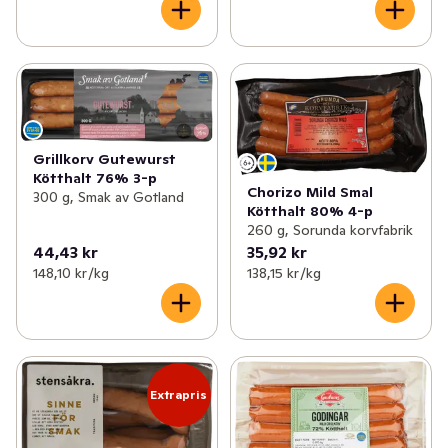
Grillkorv Gutewurst
Kötthalt 76% 3-p
Chorizo Mild Smal
300 g, Smak av Gotland
Kötthalt 80% 4-p
260 g, Sorunda korvfabrik
44,43 kr
35,92 kr
148,10 kr /kg
138,15 kr /kg
Extrapris