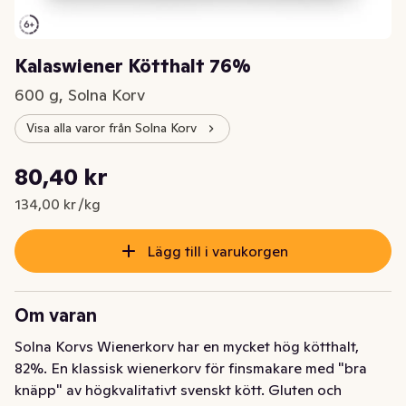
Kalaswiener Kötthalt 76%
600 g, Solna Korv
Visa alla varor från Solna Korv
Styckpris: 134,00 kr /kg
80,40 kr
Nuvarande pris är: 80,40 kr
134,00 kr /kg
Lägg till i varukorgen
Om varan
Solna Korvs Wienerkorv har en mycket hög kötthalt, 
82%. En klassisk wienerkorv för finsmakare med "bra 
knäpp" av högkvalitativt svenskt kött. Gluten och 