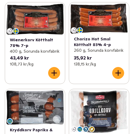
Chorizo Hot Smal
Wienerkorv Kötthalt
Kötthalt 83% 4-p
78% 7-p
260 g, Sorunda korvfabrik
400 g, Sorunda korvfabrik
43,49 kr
35,92 kr
108,73 kr /kg
138,15 kr /kg
Kryddkorv Paprika &