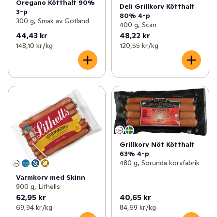
Oregano Kötthalt 90%
Deli Grillkorv Kötthalt
3-p
80% 4-p
300 g, Smak av Gotland
400 g, Scan
44,43 kr
48,22 kr
148,10 kr /kg
120,55 kr /kg
Grillkorv Nöt Kötthalt
63% 4-p
480 g, Sorunda korvfabrik
Varmkorv med Skinn
900 g, Lithells
62,95 kr
40,65 kr
69,94 kr /kg
84,69 kr /kg