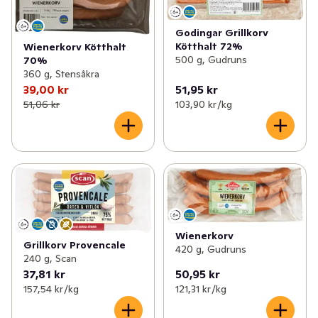
Godingar Grillkorv
Kötthalt 72%
Wienerkorv Kötthalt
500 g, Gudruns
70%
360 g, Stensåkra
39,00 kr
51,95 kr
51,06 kr
103,90 kr /kg
Wienerkorv
Grillkorv Provencale
420 g, Gudruns
240 g, Scan
37,81 kr
50,95 kr
157,54 kr /kg
121,31 kr /kg