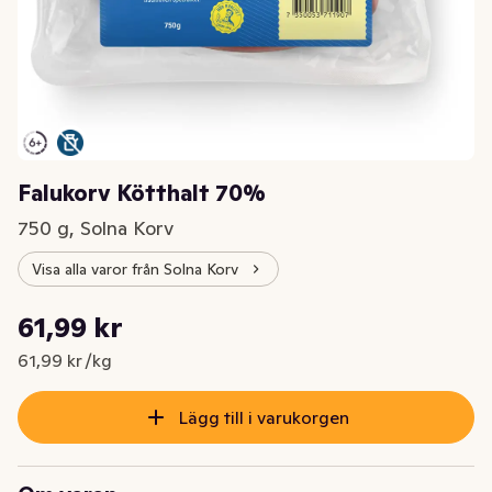
Falukorv Kötthalt 70%
750 g, Solna Korv
Visa alla varor från Solna Korv
Styckpris: 61,99 kr /kg
61,99 kr
Nuvarande pris är: 61,99 kr
61,99 kr /kg
Lägg till i varukorgen