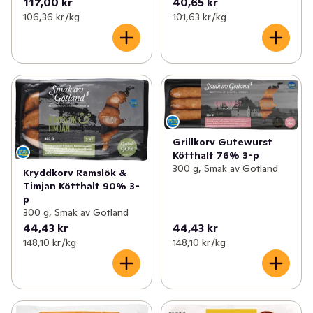
117,00 kr
40,65 kr
106,36 kr /kg
101,63 kr /kg
Grillkorv Gutewurst
Kötthalt 76% 3-p
300 g, Smak av Gotland
Kryddkorv Ramslök &
Timjan Kötthalt 90% 3-
p
300 g, Smak av Gotland
44,43 kr
44,43 kr
148,10 kr /kg
148,10 kr /kg