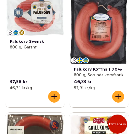
Falukorv Svensk
800 g, Garant
Falukorv Kötthalt 70%
800 g, Sorunda korvfabrik
37,38 kr
46,33 kr
46,73 kr /kg
57,91 kr /kg
Extrapris