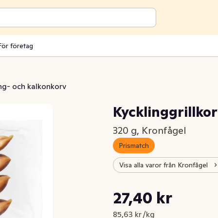
För företag
ng- och kalkonkorv
Kycklinggrillkor
320 g, Kronfågel
Prismatch
Visa alla varor från Kronfågel
Styckpris: 85,63 kr /kg
27,40 kr
Nuvarande pris är: 27,40 kr
85,63 kr /kg