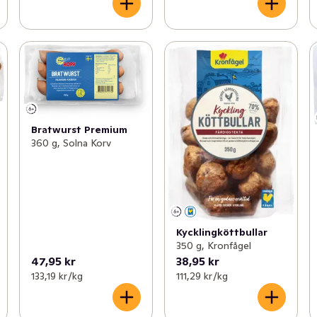
Bratwurst Premium
360 g, Solna Korv
Kycklingköttbullar
350 g, Kronfågel
47,95 kr
38,95 kr
133,19 kr /kg
111,29 kr /kg