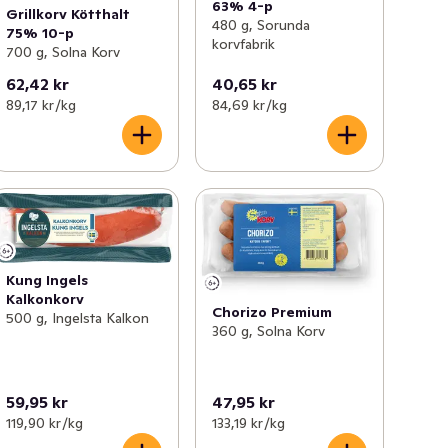
63% 4-p
Grillkorv Kötthalt
480 g, Sorunda
75% 10-p
korvfabrik
700 g, Solna Korv
62,42 kr
40,65 kr
89,17 kr /kg
84,69 kr /kg
Kung Ingels
Kalkonkorv
Chorizo Premium
500 g, Ingelsta Kalkon
360 g, Solna Korv
59,95 kr
47,95 kr
119,90 kr /kg
133,19 kr /kg