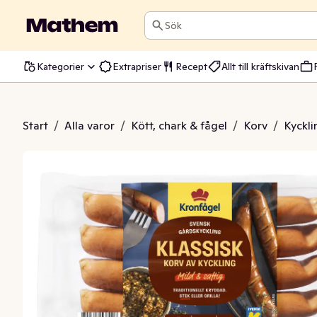
Sök
Kategorier
Extrapriser
Recept
Allt till kräftskivan
illkorv Klassisk 4-p
Start
/
Alla varor
/
Kött, chark & fågel
/
Korv
/
Kyckli