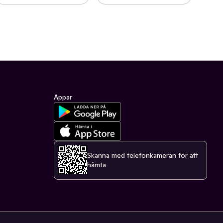
Appar
Skanna med telefonkameran för att
hämta