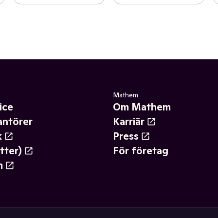
Mathem
ice
Om Mathem
antörer
Karriär
k
Press
tter)
För företag
m