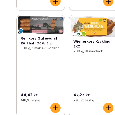
Grillkorv Gutewurst
Wienerkorv Kyckling
Kötthalt 76% 3-p
EKO
300 g, Smak av Gotland
200 g, Mälarchark
44,43 kr
47,27 kr
148,10 kr /kg
236,35 kr /kg