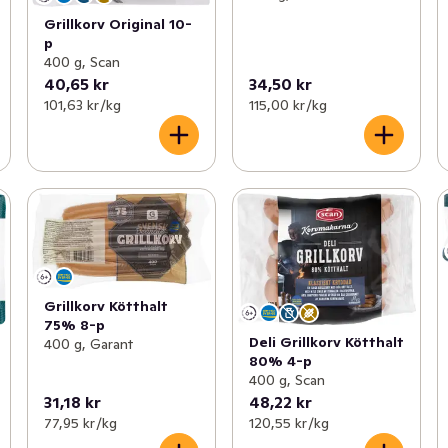
Grillkorv Original 10-
p
400 g, Scan
40,65 kr
34,50 kr
101,63 kr /kg
115,00 kr /kg
Grillkorv Kötthalt
75% 8-p
Deli Grillkorv Kötthalt
400 g, Garant
80% 4-p
400 g, Scan
31,18 kr
48,22 kr
77,95 kr /kg
120,55 kr /kg