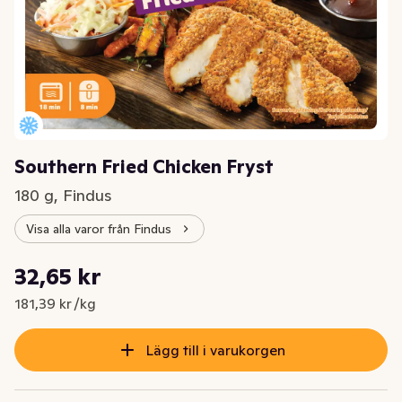
Southern Fried Chicken Fryst
180 g, Findus
Visa alla varor från Findus
Styckpris: 181,39 kr /kg
32,65 kr
Nuvarande pris är: 32,65 kr
181,39 kr /kg
Lägg till i varukorgen