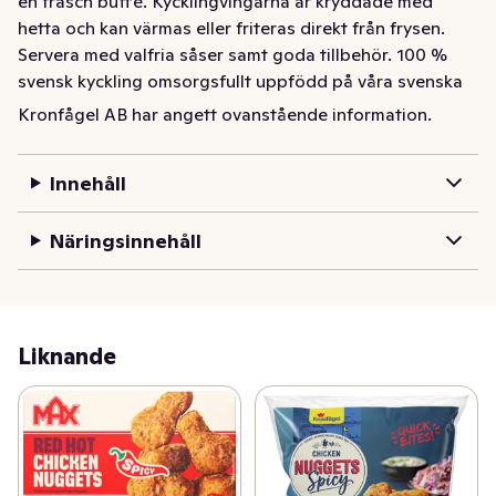
en fräsch buffé. Kycklingvingarna är kryddade med 
hetta och kan värmas eller friteras direkt från frysen. 
Servera med valfria såser samt goda tillbehör. 100 % 
svensk kyckling omsorgsfullt uppfödd på våra svenska 
gårdar, vilket innebär god djurhållning, högsta kvalitet 
Kronfågel AB har angett ovanstående information.
och hälsosam, klimatsmart mat på tallriken.
MAX Hot Chicken Wings från Kronfågel är krispigt 
Innehåll
panerade kycklingvingar, perfekta som snacks eller på 
en fräsch buffé. Kycklingvingarna är kryddade med 
Näringsinnehåll
hetta och kan värmas eller friteras direkt från frysen. 
Servera med valfria såser samt goda tillbehör. 100 % 
svensk kyckling omsorgsfullt uppfödd på våra svenska 
gårdar, vilket innebär god djurhållning, högsta kvalitet 
Liknande
och hälsosam, klimatsmart mat på tallriken.