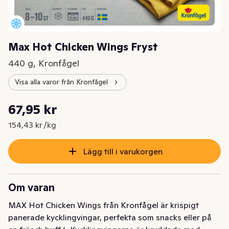
Max Hot Chicken Wings Fryst
440 g, Kronfågel
Visa alla varor från Kronfågel
Styckpris: 154,43 kr /kg
67,95 kr
Nuvarande pris är: 67,95 kr
154,43 kr /kg
Lägg till i varukorgen
Om varan
MAX Hot Chicken Wings från Kronfågel är krispigt 
panerade kycklingvingar, perfekta som snacks eller på 