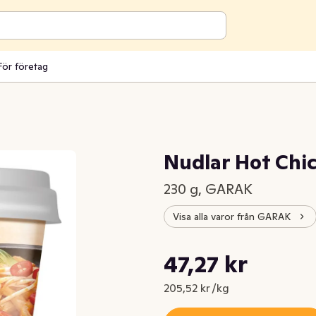
För företag
Nudlar Hot Chi
230 g, GARAK
Visa alla varor från GARAK
Styckpris: 205,52 kr /kg
47,27 kr
Nuvarande pris är: 47,27 kr
205,52 kr /kg