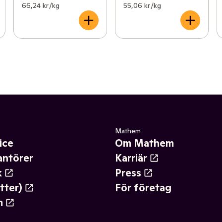
66,24 kr /kg
55,06 kr /kg
Mathem
ice
Om Mathem
antörer
Karriär
k
Press
tter)
För företag
m