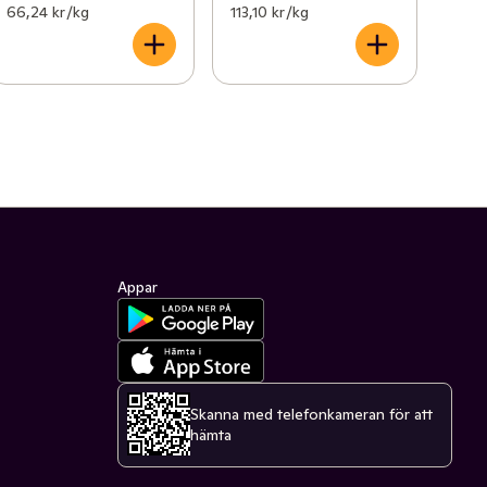
66,24 kr /kg
113,10 kr /kg
Appar
Skanna med telefonkameran för att
hämta