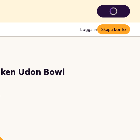
Logga in
Skapa konto
cken Udon Bowl