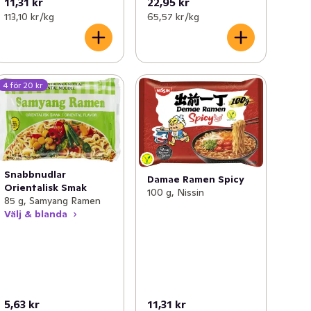
11,31 kr
22,95 kr
113,10 kr /kg
65,57 kr /kg
4 för 20 kr
Snabbnudlar
Damae Ramen Spicy
Orientalisk Smak
100 g, Nissin
85 g, Samyang Ramen
Välj & blanda
5,63 kr
11,31 kr