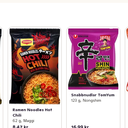
Snabbnudlar TomYum
123 g, Nongshim
Ramen Noodles Hot
Chili
62 g, Maggi
8,47 kr
16,99 kr