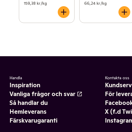
159,38 kr /kg
66,24 kr /kg
Handla
Kontakta oss
Inspiration
Kundserv
Vanliga frågor och svar
För lever
Så handlar du
Faceboo
Hemleverans
X (f.d Twi
Färskvarugaranti
Instagra