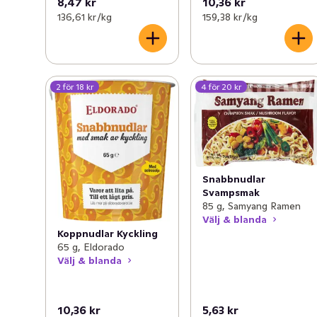
8,47 kr
10,36 kr
136,61 kr /kg
159,38 kr /kg
2 för 18 kr
4 för 20 kr
Snabbnudlar
Svampsmak
85 g, Samyang Ramen
Välj & blanda
Koppnudlar Kyckling
65 g, Eldorado
Välj & blanda
10,36 kr
5,63 kr