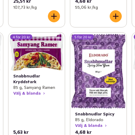
25,51 kr
4,68 kr
107,73 kr /kg
55,06 kr /kg
4 för 20 kr
5 för 20 kr
Snabbnudlar
Kryddstark
85 g, Samyang Ramen
Välj & blanda
Snabbnudlar Spicy
85 g, Eldorado
Välj & blanda
5,63 kr
4,68 kr