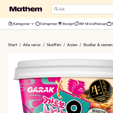
Sök
Kategorier
Extrapriser
Recept
Allt till kräftskivan
 Chicken Udon Bowl
Start
/
Alla varor
/
Skafferi
/
Asien
/
Nudlar & ramen