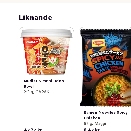
Liknande
Nudlar Kimchi Udon
Bowl
213 g, GARAK
Ramen Noodles Spicy
Chicken
62 g, Maggi
47,27 kr
8,47 kr