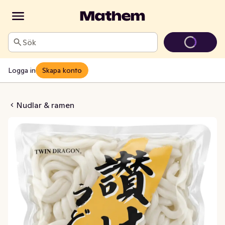
Sök
Logga in
Skapa konto
 Sanuki Udon
Nudlar & ramen