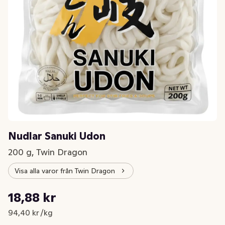
Nudlar Sanuki Udon
200 g, Twin Dragon
Visa alla varor från Twin Dragon
Styckpris: 94,40 kr /kg
18,88 kr
Nuvarande pris är: 18,88 kr
94,40 kr /kg