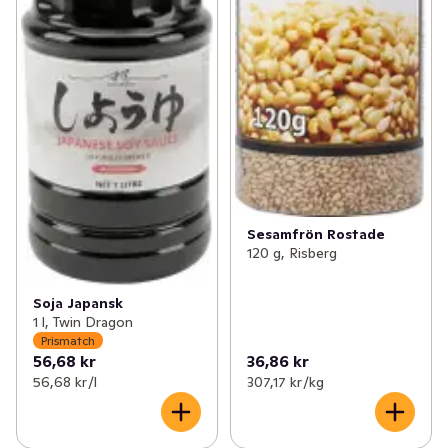
Sesamfrön Rostade
120 g, Risberg
Soja Japansk
1 l, Twin Dragon
Prismatch
56,68 kr
36,86 kr
56,68 kr /l
307,17 kr /kg