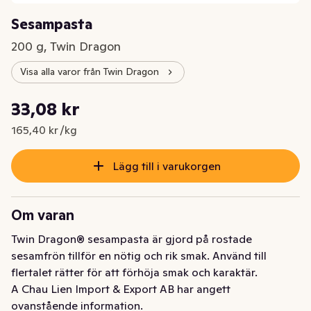
Sesampasta
200 g, Twin Dragon
Visa alla varor från Twin Dragon
Styckpris: 165,40 kr /kg
33,08 kr
Nuvarande pris är: 33,08 kr
165,40 kr /kg
Lägg till i varukorgen
Om varan
Twin Dragon® sesampasta är gjord på rostade 
sesamfrön tillför en nötig och rik smak. Använd till 
flertalet rätter för att förhöja smak och karaktär.
A Chau Lien Import & Export AB har angett
ovanstående information.