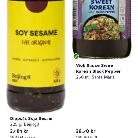
Wok Sauce Sweet
Korean Black Pepper
250 ml, Santa Maria
Dippsås Soja Sesam
225 g, Beijing8
37,81 kr
39,70 kr
168,04 kr /kg
158,80 kr /l