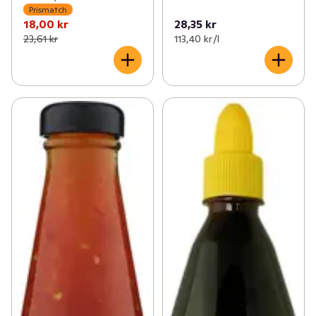
Prismatch
18,00 kr
28,35 kr
23,61 kr
113,40 kr /l