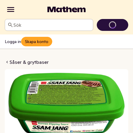
Sök
Logga in
Skapa konto
ang Dippsås
Såser & grytbaser