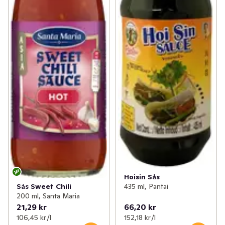
Hoisin Sås
Sås Sweet Chili
435 ml, Pantai
200 ml, Santa Maria
21,29 kr
66,20 kr
106,45 kr /l
152,18 kr /l