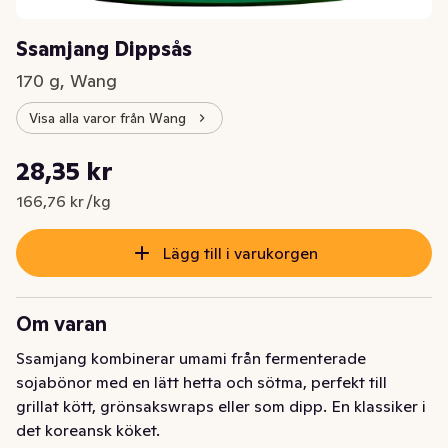
Ssamjang Dippsås
170 g, Wang
Visa alla varor från Wang
Styckpris: 166,76 kr /kg
28,35 kr
Nuvarande pris är: 28,35 kr
166,76 kr /kg
Lägg till i varukorgen
Om varan
Ssamjang kombinerar umami från fermenterade 
sojabönor med en lätt hetta och sötma, perfekt till 
grillat kött, grönsakswraps eller som dipp. En klassiker i 
det koreansk köket.