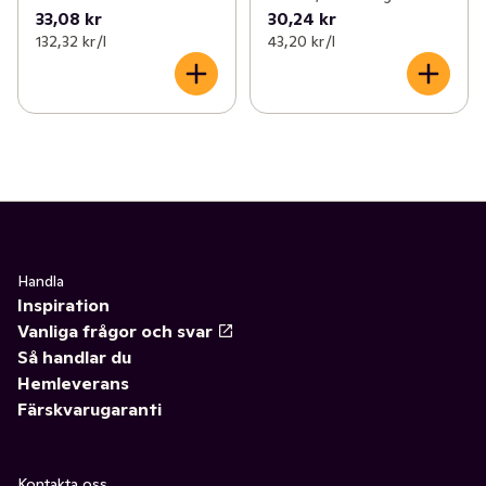
33,08 kr
30,24 kr
132,32 kr /l
43,20 kr /l
Handla
Inspiration
Vanliga frågor och svar
Så handlar du
Hemleverans
Färskvarugaranti
Kontakta oss