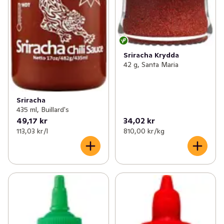
Sriracha Krydda
42 g, Santa Maria
Sriracha
435 ml, Buillard's
49,17 kr
34,02 kr
113,03 kr /l
810,00 kr /kg