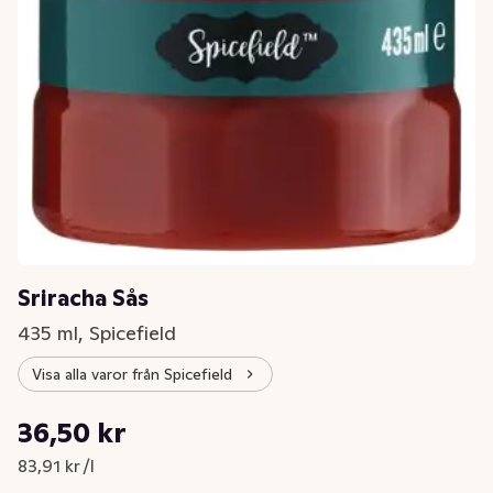
Sriracha Sås
435 ml, Spicefield
Visa alla varor från Spicefield
Styckpris: 83,91 kr /l
36,50 kr
Nuvarande pris är: 36,50 kr
83,91 kr /l