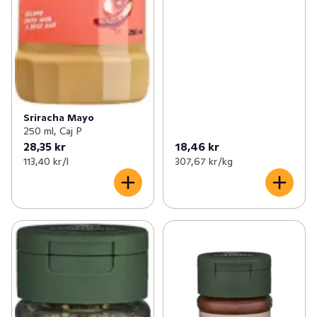
Sriracha Mayo
250 ml, Caj P
28,35 kr
18,46 kr
113,40 kr /l
307,67 kr /kg