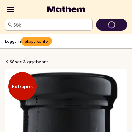
Sök
Logga in
Skapa konto
Thai Sauce
Såser & grytbaser
Extrapris