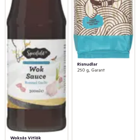
Risnudlar
250 g, Garant
Woksås Vitlök