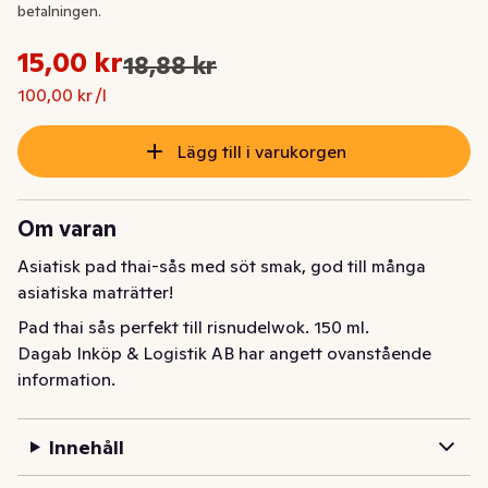
betalningen.
Styckpris: 100,00 kr /l
15,00 kr
18,88 kr
Ursprungspriset var: 18,88 kr
Nuvarande pris är: 15,00 kr
100,00 kr /l
Lägg till i varukorgen
Om varan
Asiatisk pad thai-sås med söt smak, god till många 
asiatiska maträtter!
Pad thai sås perfekt till risnudelwok. 150 ml.
Dagab Inköp & Logistik AB har angett ovanstående
information.
Innehåll