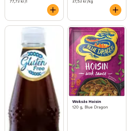
77,73 kr /l
37,53 kr /kg
Woksås Hoisin
120 g, Blue Dragon