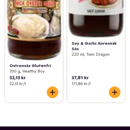
Soy & Garlic Koreansk
Sås
220 ml, Twin Dragon
Ostronsås Glutenfri
350 g, Healthy Boy
32,13 kr
37,81 kr
32,13 kr /l
171,86 kr /l