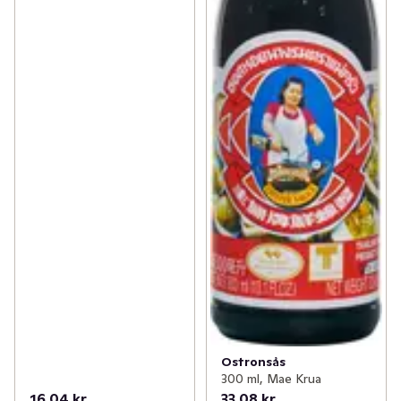
Ostronsås
300 ml, Mae Krua
16,04 kr
33,08 kr