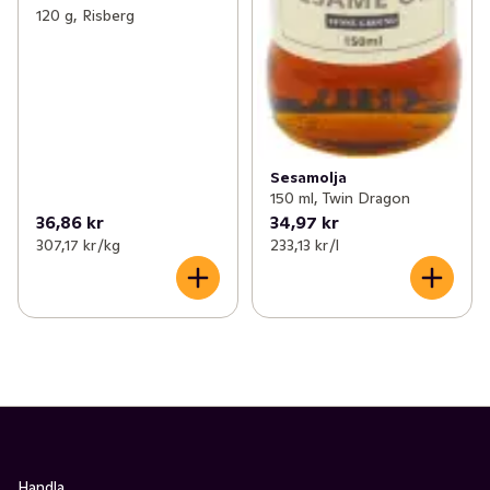
120 g, Risberg
Sesamolja
150 ml, Twin Dragon
36,86 kr
34,97 kr
307,17 kr /kg
233,13 kr /l
Handla