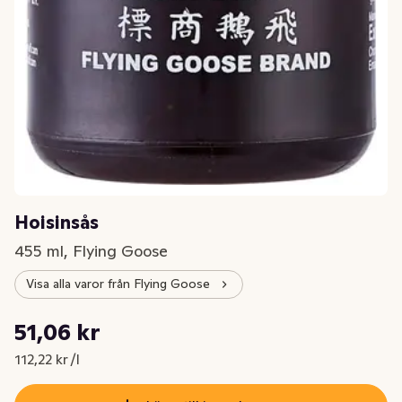
Hoisinsås
455 ml, Flying Goose
Visa alla varor från Flying Goose
Styckpris: 112,22 kr /l
51,06 kr
Nuvarande pris är: 51,06 kr
112,22 kr /l