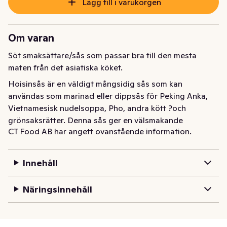
Lägg till i varukorgen
Om varan
Söt smaksättare/sås som passar bra till den mesta 
maten från det asiatiska köket.
Hoisinsås är en väldigt mångsidig sås som kan 
användas som marinad eller dippsås för Peking Anka, 
Vietnamesisk nudelsoppa, Pho, andra kött ?och 
grönsaksrätter. Denna sås ger en välsmakande 
CT Food AB har angett ovanstående information.
blandning av sötma, lätt syrlig, och salt smak.
Innehåll
Näringsinnehåll