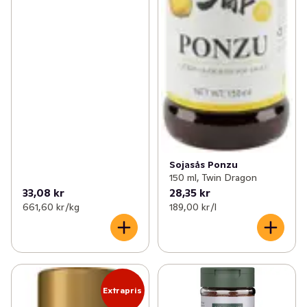
Sojasås Ponzu
150 ml, Twin Dragon
33,08 kr
28,35 kr
661,60 kr /kg
189,00 kr /l
Extrapris