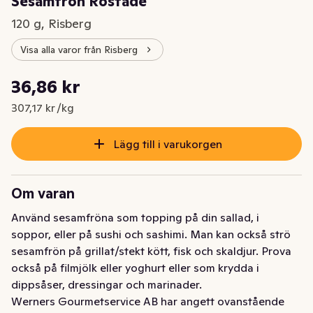
Sesamfrön Rostade
120 g, Risberg
Visa alla varor från Risberg
Styckpris: 307,17 kr /kg
36,86 kr
Nuvarande pris är: 36,86 kr
307,17 kr /kg
Lägg till i varukorgen
Om varan
Använd sesamfröna som topping på din sallad, i 
soppor, eller på sushi och sashimi. Man kan också strö 
sesamfrön på grillat/stekt kött, fisk och skaldjur. Prova 
också på filmjölk eller yoghurt eller som krydda i 
dippsåser, dressingar och marinader.
Werners Gourmetservice AB har angett ovanstående