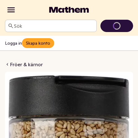
Sök
Logga in
Skapa konto
frön Rostade
Fröer & kärnor