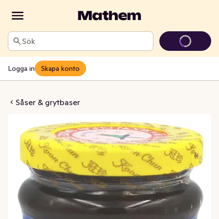
Sök
Logga in
Skapa konto
oisinsås
Såser & grytbaser