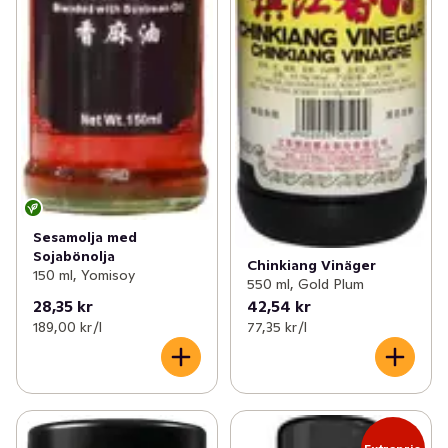
Sesamolja med
Sojabönolja
Chinkiang Vinäger
150 ml, Yomisoy
550 ml, Gold Plum
28,35 kr
42,54 kr
189,00 kr /l
77,35 kr /l