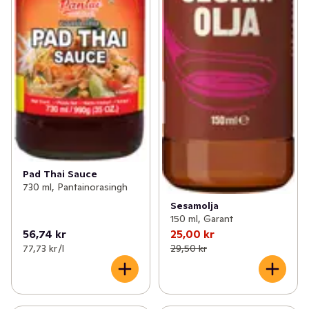
Pad Thai Sauce
730 ml, Pantainorasingh
Sesamolja
150 ml, Garant
56,74 kr
25,00 kr
77,73 kr /l
29,50 kr