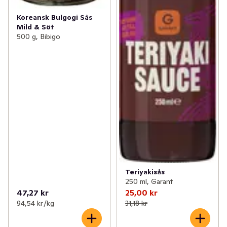
Koreansk Bulgogi Sås
Mild & Söt
500 g, Bibigo
Teriyakisås
250 ml, Garant
47,27 kr
25,00 kr
94,54 kr /kg
31,18 kr