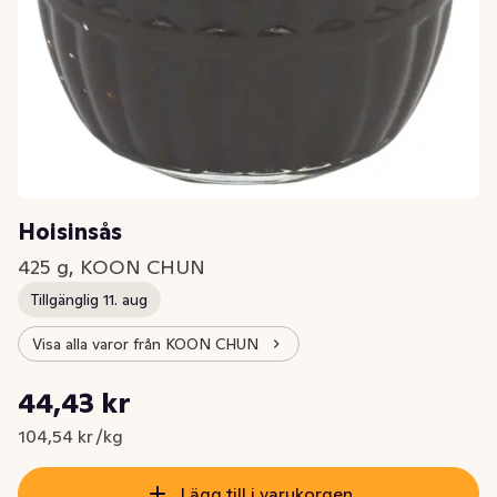
Hoisinsås
425 g, KOON CHUN
Tillgänglig 11. aug
Visa alla varor från KOON CHUN
Styckpris: 104,54 kr /kg
44,43 kr
Nuvarande pris är: 44,43 kr
104,54 kr /kg
Lägg till i varukorgen