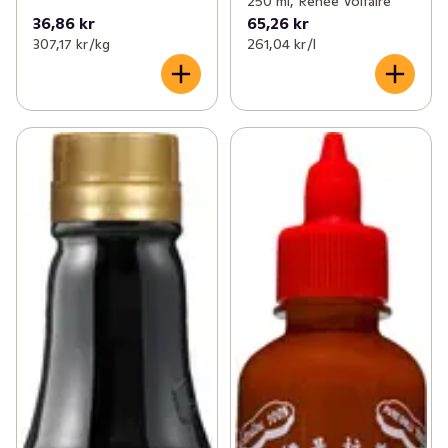
250 ml, Renée Voltaire
36,86 kr
65,26 kr
307,17 kr /kg
261,04 kr /l