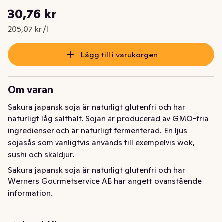
Styckpris: 205,07 kr /l
30,76 kr
Nuvarande pris är: 30,76 kr
205,07 kr /l
Lägg till i varukorgen
Om varan
Sakura japansk soja är naturligt glutenfri och har 
naturligt låg salthalt. Sojan är producerad av GMO-fria 
ingredienser och är naturligt fermenterad. En ljus 
sojasås som vanligtvis används till exempelvis wok, 
sushi och skaldjur.
Sakura japansk soja är naturligt glutenfri och har 
Werners Gourmetservice AB har angett ovanstående
naturligt låg salthalt. Sojan är producerad av GMO-fria 
information.
ingredienser och är naturligt fermenterad. En ljus 
sojasås som vanligtvis används till exempelvis wok, 
sushi och skaldjur.