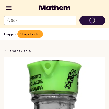
Sök
Logga in
Skapa konto
 Naturligt Glutenfri
Japansk soja