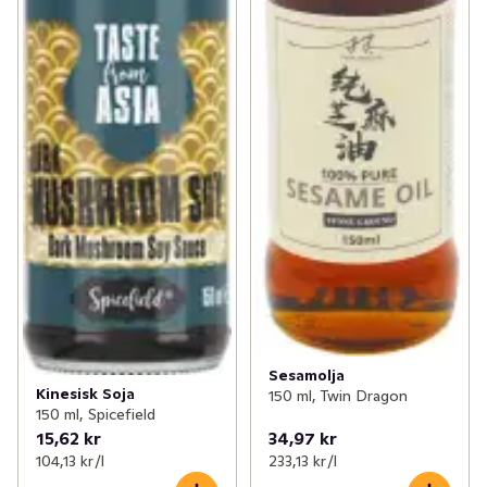
Sesamolja
Kinesisk Soja
150 ml, Twin Dragon
150 ml, Spicefield
15,62 kr
34,97 kr
104,13 kr /l
233,13 kr /l