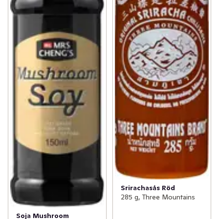
Srirachasås Röd
285 g, Three Mountains
Soja Mushroom