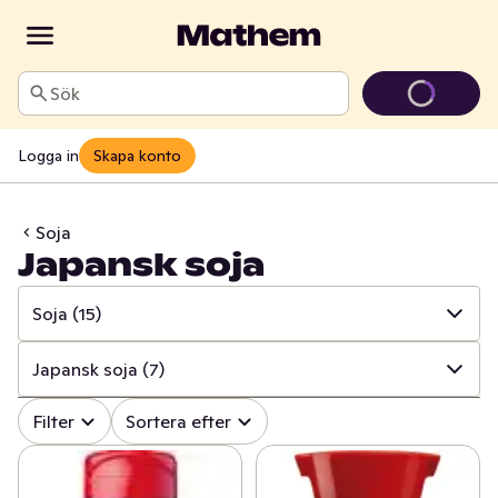
Sök
Logga in
Skapa konto
Soja
Japansk soja
Soja
(15)
✓
Alla
(649)
Japansk soja
(7)
✓
Kryddor & örter
(226)
✓
Alla
(15)
Filter
Sortera efter
✓
Såser & aromsmör
(197)
✓
Japansk soja
(7)