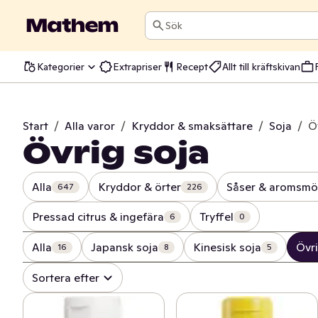
Sök
Kategorier
Extrapriser
Recept
Allt till kräftskivan
Start
/
Alla varor
/
Kryddor & smaksättare
/
Soja
/
Ö
Övrig soja
Alla
Kryddor & örter
Såser & aromsmö
647
226
Pressad citrus & ingefära
Tryffel
6
0
Alla
Japansk soja
Kinesisk soja
Övri
16
8
5
Sortera efter