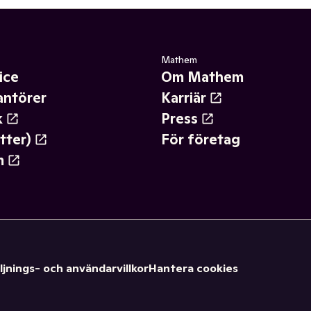
Mathem
ice
Om Mathem
antörer
Karriär
k
Press
tter)
För företag
m
ljnings- och användarvillkor
Hantera cookies