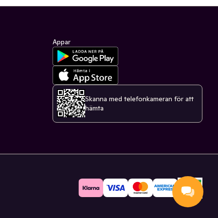
Appar
Skanna med telefonkameran för att
hämta