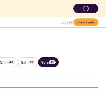
Logga in
Skapa konto
Chili
Salt
Soja
49
29
16