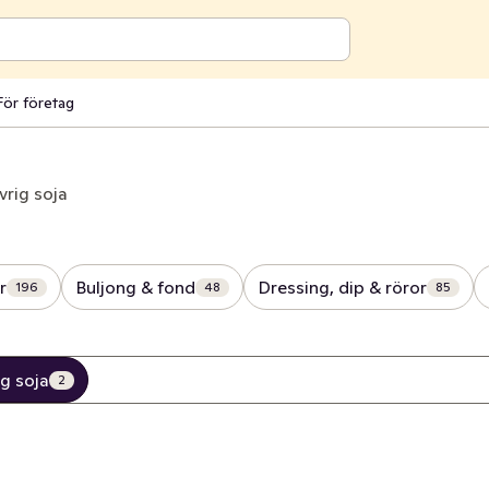
För företag
vrig soja
r
Buljong & fond
Dressing, dip & röror
196
48
85
g soja
2