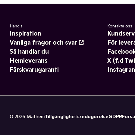
Handla
Kontakta oss
Inspiration
Kundserv
Vanliga frågor och svar
För lever
Så handlar du
Faceboo
Hemleverans
X (f.d Twi
Färskvarugaranti
Instagra
©
2026
Mathem
Tillgänglighetsredogörelse
GDPR
Försä